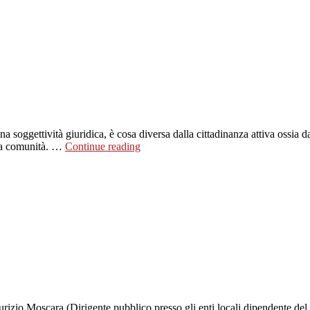
soggettività giuridica, è cosa diversa dalla cittadinanza attiva ossia dal
lla comunità. …
Continue reading
aurizio Moscara (Dirigente pubblico presso gli enti locali dipendente del