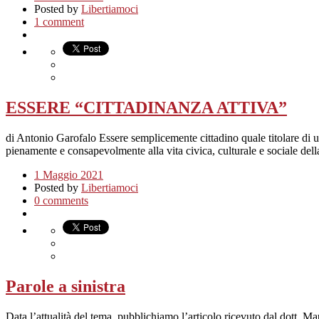
Posted by
Libertiamoci
1 comment
ESSERE “CITTADINANZA ATTIVA”
di Antonio Garofalo Essere semplicemente cittadino quale titolare di una 
pienamente e consapevolmente alla vita civica, culturale e sociale de
1 Maggio 2021
Posted by
Libertiamoci
0 comments
Parole a sinistra
Data l’attualità del tema, pubblichiamo l’articolo ricevuto dal dott. M