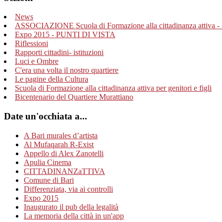
News
ASSOCIAZIONE Scuola di Formazione alla cittadinanza attiva - 
Expo 2015 - PUNTI DI VISTA
Riflessioni
Rapporti cittadini- istituzioni
Luci e Ombre
C'era una volta il nostro quartiere
Le pagine della Cultura
Scuola di Formazione alla cittadinanza attiva per genitori e figli
Bicentenario del Quartiere Murattiano
Date un'occhiata a...
A Bari murales d’artista
Al Mufaqarah R-Exist
Appello di Alex Zanotelli
Apulia Cinema
CITTADINANZaTTIVA
Comune di Bari
Differenziata, via ai controlli
Expo 2015
Inaugurato il pub della legalità
La memoria della città in un'app