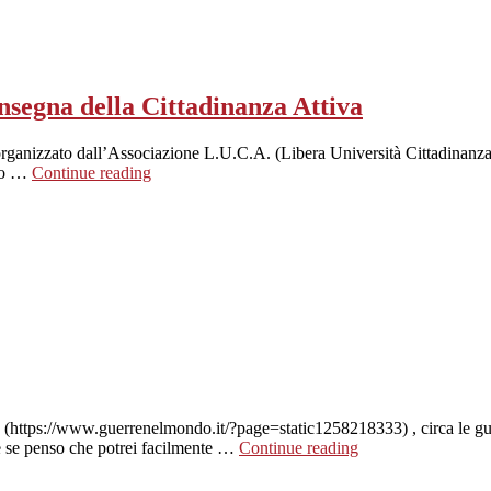
insegna della Cittadinanza Attiva
anizzato dall’Associazione L.U.C.A. (Libera Università Cittadinanza Att
amo …
Continue reading
(https://www.guerrenelmondo.it/?page=static1258218333) , circa le guer
he se penso che potrei facilmente …
Continue reading