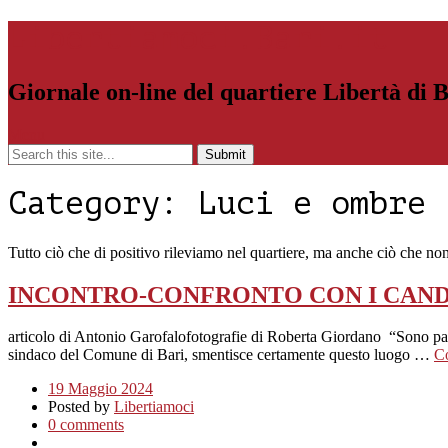
Libertiamoci.Bari.it
Giornale on-line del quartiere Libertà di 
Menu
Category:
Luci e ombre
Tutto ciò che di positivo rileviamo nel quartiere, ma anche ciò che no
INCONTRO-CONFRONTO CON I CANDI
articolo di Antonio Garofalofotografie di Roberta Giordano “Sono parol
sindaco del Comune di Bari, smentisce certamente questo luogo …
Co
19 Maggio 2024
Posted by
Libertiamoci
0 comments