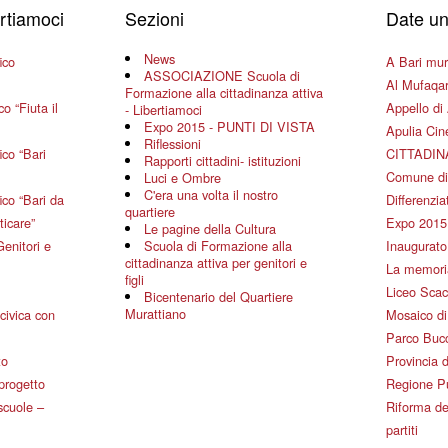
ertiamoci
Sezioni
Date un
News
ico
A Bari mura
ASSOCIAZIONE Scuola di
Al Mufaqar
Formazione alla cittadinanza attiva
o “Fiuta il
Appello di 
- Libertiamoci
Expo 2015 - PUNTI DI VISTA
Apulia Ci
Riflessioni
co “Bari
CITTADIN
Rapporti cittadini- istituzioni
Comune di
Luci e Ombre
C'era una volta il nostro
co “Bari da
Differenziat
quartiere
ticare”
Expo 2015
Le pagine della Cultura
Genitori e
Scuola di Formazione alla
Inaugurato 
cittadinanza attiva per genitori e
La memoria
figli
Liceo Scac
Bicentenario del Quartiere
Murattiano
civica con
Mosaico d
Parco Bucc
to
Provincia d
 progetto
Regione P
 scuole –
Riforma de
partiti