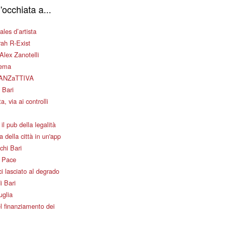
'occhiata a...
les d’artista
ah R-Exist
Alex Zanotelli
nema
ANZaTTIVA
 Bari
a, via ai controlli
il pub della legalità
 della città in un'app
chi Bari
i Pace
i lasciato al degrado
i Bari
uglia
l finanziamento dei