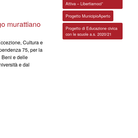
Attiva – Libertiamoci”
Progetto MunicipioAperto
go murattiano
Progetto di Educazione civica
con le scuole a.s. 2020/21
Eccezione, Cultura e
dipendenza 75, per la
i Beni e delle
niversità e dal