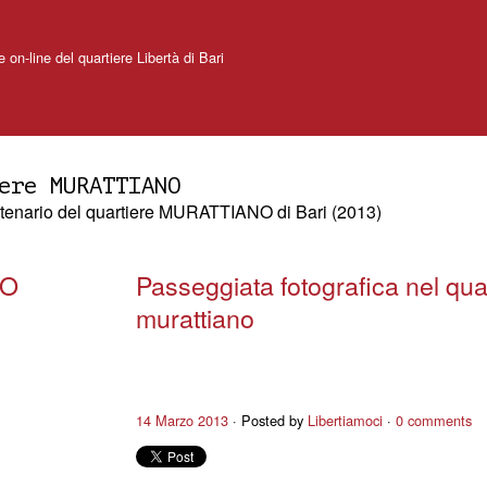
e on-line del quartiere Libertà di Bari
ere MURATTIANO
centenario del quartiere MURATTIANO di Bari (2013)
NO
Passeggiata fotografica nel qua
murattiano
14 Marzo 2013
Posted by
Libertiamoci
0 comments