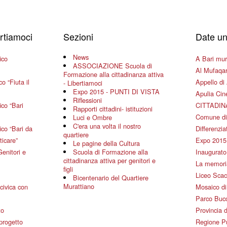
ertiamoci
Sezioni
Date un
News
ico
A Bari mura
ASSOCIAZIONE Scuola di
Al Mufaqar
Formazione alla cittadinanza attiva
o “Fiuta il
Appello di 
- Libertiamoci
Expo 2015 - PUNTI DI VISTA
Apulia Ci
Riflessioni
co “Bari
CITTADIN
Rapporti cittadini- istituzioni
Comune di
Luci e Ombre
C'era una volta il nostro
co “Bari da
Differenziat
quartiere
ticare”
Expo 2015
Le pagine della Cultura
Genitori e
Scuola di Formazione alla
Inaugurato 
cittadinanza attiva per genitori e
La memoria
figli
Liceo Scac
Bicentenario del Quartiere
Murattiano
civica con
Mosaico d
Parco Bucc
to
Provincia d
 progetto
Regione P