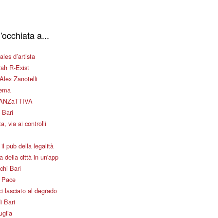
'occhiata a...
les d’artista
ah R-Exist
Alex Zanotelli
nema
ANZaTTIVA
 Bari
a, via ai controlli
il pub della legalità
 della città in un'app
chi Bari
i Pace
i lasciato al degrado
i Bari
uglia