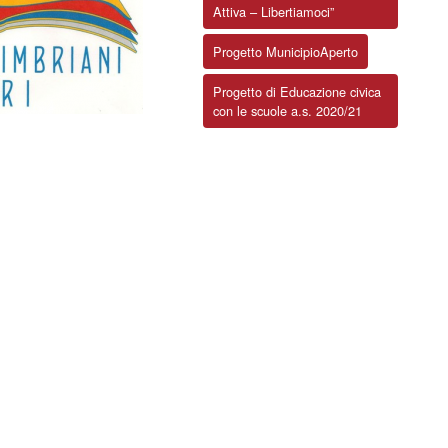
Attiva – Libertiamoci”
Progetto MunicipioAperto
Progetto di Educazione civica
con le scuole a.s. 2020/21