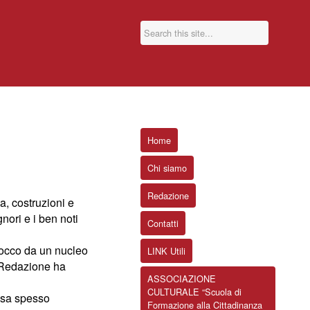
Home
Chi siamo
Redazione
a, costruzioni e
nori e i ben noti
Contatti
 Rocco da un nucleo
LINK Utili
ra Redazione ha
ASSOCIAZIONE
CULTURALE “Scuola di
assa spesso
Formazione alla Cittadinanza