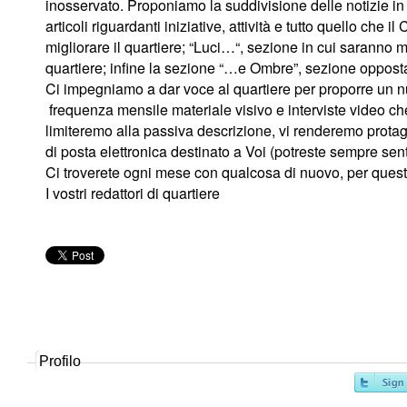
inosservato. Proponiamo la suddivisione delle notizie in 
articoli riguardanti iniziative, attività e tutto quello che
migliorare il quartiere; “Luci…“, sezione in cui saranno 
quartiere; infine la sezione “…e Ombre”, sezione opposta
Ci impegniamo a dar voce al quartiere per proporre un n
frequenza mensile materiale visivo e interviste video ch
limiteremo alla passiva descrizione, vi renderemo protag
di posta elettronica destinato a Voi (potreste sempre sentir
Ci troverete ogni mese con qualcosa di nuovo, per questo
I vostri redattori di quartiere
200-355 certification
,
CAS-002 certification
,
CISSP certification
,
PMP certification
,
300-320 certification
,
2V0-620 certification
,
ITILFND certification
,
Profilo
350-080 certification
,
70-347 certification
,