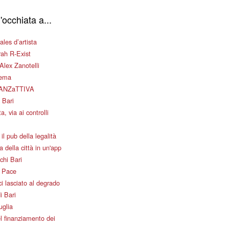
'occhiata a...
les d’artista
ah R-Exist
Alex Zanotelli
nema
ANZaTTIVA
 Bari
a, via ai controlli
il pub della legalità
 della città in un'app
chi Bari
i Pace
i lasciato al degrado
i Bari
uglia
l finanziamento dei