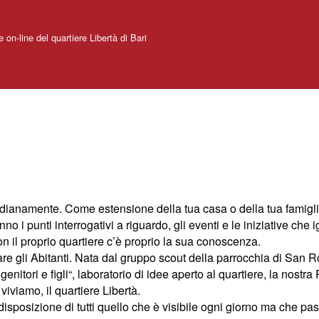
e on-line del quartiere Libertà di Bari
quotidianamente. Come estensione della tua casa o della tua famigli
 i punti interrogativi a riguardo, gli eventi e le iniziative che ig
con il proprio quartiere c’è proprio la sua conoscenza.
mare gli Abitanti. Nata dal gruppo scout della parrocchia di San
enitori e figli“, laboratorio di idee aperto al quartiere, la nost
viviamo, il quartiere Libertà.
a disposizione di tutti quello che è visibile ogni giorno ma che p