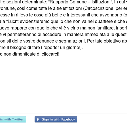
tre sezioni determinate: “Rapporto Comune – Istituzioni“, in cui
 il Comune, così come tutte le altre istituzioni (Circoscrizione, per
messe in rilievo le cose più belle e interessanti che avvengono (
 a “Luci“: evidenzieremo quello che non va nel quartiere e che s
uovo rapporto con quello che vi è vicino ma non familiare. Inse
e vi permetteranno di accedere in maniera immediata alle questi
onisti delle vostre denunce e segnalazioni. Per tale obiettivo a
e il bisogno di fare i reporter un giorno!).
 non dimenticate di cliccarci!