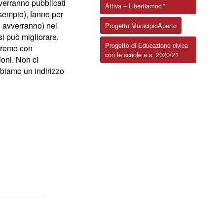
 verranno pubblicati
Attiva – Libertiamoci”
 esempio), fanno per
o avverranno) nel
Progetto MunicipioAperto
i può migliorare.
Progetto di Educazione civica
riremo con
con le scuole a.s. 2020/21
oni. Non ci
bbiamo un indirizzo