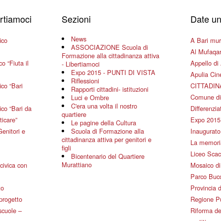
ertiamoci
Sezioni
Date un
News
ico
A Bari mura
ASSOCIAZIONE Scuola di
Al Mufaqar
Formazione alla cittadinanza attiva
o “Fiuta il
Appello di 
- Libertiamoci
Expo 2015 - PUNTI DI VISTA
Apulia Ci
Riflessioni
co “Bari
CITTADIN
Rapporti cittadini- istituzioni
Comune di
Luci e Ombre
C'era una volta il nostro
co “Bari da
Differenziat
quartiere
ticare”
Expo 2015
Le pagine della Cultura
Genitori e
Scuola di Formazione alla
Inaugurato 
cittadinanza attiva per genitori e
La memoria
figli
Liceo Scac
Bicentenario del Quartiere
Murattiano
civica con
Mosaico d
Parco Bucc
to
Provincia d
 progetto
Regione P
 scuole –
Riforma de