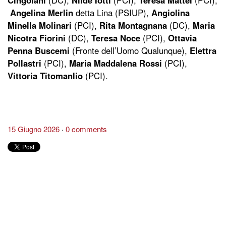
Cingolani
(DC),
Nilde Iotti
(PCI),
Teresa Mattei
(PCI),
Angelina Merlin
detta Lina (PSIUP),
Angiolina
Minella Molinari
(PCI),
Rita Montagnana
(DC),
Maria
Nicotra Fiorini
(DC),
Teresa Noce
(PCI),
Ottavia
Penna Buscemi
(Fronte dell’Uomo Qualunque),
Elettra
Pollastri
(PCI),
Maria Maddalena Rossi
(PCI),
Vittoria Titomanlio
(PCI).
15 Giugno 2026
0 comments