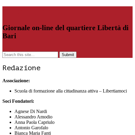
Libertiamoci.Bari.it
Giornale on-line del quartiere Libertà di
Bari
Menu
Redazione
Associazione:
Scuola di formazione alla cittadinanza attiva – Libertiamoci
Soci Fondatori:
Agnese Di Nardi
Alessandro Amodio
Anna Paola Capriulo
Antonio Garofalo
Bianca Maria Fanti