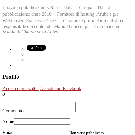
Luogo di pubblicazione: Bari – Italia – Europa. Data di
pubblicazione: anno 2010. Fornitore di hosting: Aruba s.p.a.
Webmaster: Francesco Cozzi . Curatore e proprietario del sito e
responsabile dei contenuti: Mario Dabicco, per l’Associacione
Scuola di Cittadinanza Attiva.
070-461 certification
,
70-178 certification
,
70-486 certification
,
1Z0-144 certification
,
400-051 certification
,
350-030 certification
,
Profilo
102-400 certification
,
PMP certification
,
Accedi con Twitter
Accedi con Facebook
70-463 certification
,
o
70-533 certification
,
70-461 certification
,
1Z0-061 certification
,
Commento
PR000041 certification
,
2V0-621D certification
,
Nome
300-101 exam
,
640-692 exam
,
Email
Non verrà pubblicato
ADM-201 exam
,