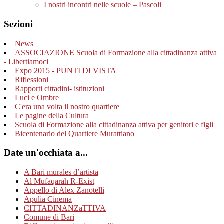
I nostri incontri nelle scuole – Pascoli
Sezioni
News
ASSOCIAZIONE Scuola di Formazione alla cittadinanza attiva
- Libertiamoci
Expo 2015 - PUNTI DI VISTA
Riflessioni
Rapporti cittadini- istituzioni
Luci e Ombre
C'era una volta il nostro quartiere
Le pagine della Cultura
Scuola di Formazione alla cittadinanza attiva per genitori e figli
Bicentenario del Quartiere Murattiano
Date un'occhiata a...
A Bari murales d’artista
Al Mufaqarah R-Exist
Appello di Alex Zanotelli
Apulia Cinema
CITTADINANZaTTIVA
Comune di Bari