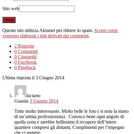
70-461 exam
,
Sito web
70-270 exam
,
70-177 exam
,
70-488 exam
,
JK0-022 exam
,
Questo sito utilizza Akismet per ridurre lo spam.
Scopri come
70-532 exam
,
vengono elaborati i dati derivati dai commenti
.
CCA-500 exam
,
OG0-091 exam
,
2 Risposte
VCP550 exam
,
0 Commenti
220-902 exam
,
0 Cinguettii
JN0-102 exam
,
0 Facebook
350-030 exam
,
0 Pingback
300-075 exam
,
OG0-093 exam
,
Ultima risposta il 3 Giugno 2014
1Y0-201 exam
,
PR000041 exam
,
luciano
Guarda
3 Giugno 2014
Tutto molto interessante, Molto belle le foto ( si nota la mano
di un’artista professionista) . Conosco bene ogni angolo di
quella zona e sarebbe bellissimo il recupero dell’intero
quartiere compresi gli abitanti, Complimenti per l’impegno
che ci mettete.