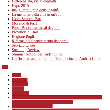
Differenziata, via ai controlli
Expo 2015
Inaugurato il pub della legalità
La memoria della città in un'app
Liceo Scacchi Bari
Mosaico di Pace
Parco Bucci lasciato al degrado
Provincia di Bari
Regione Puglia
Riforma del finanziamento dei partiti
Servizio Civile
Spending Review
Summer School per leader civici
Un finale triste per l’ultimo film del cinema Ambasciatori
Top
Home
Chi siamo
Redazione
Contatti
LINK Utili
ASSOCIAZIONE CULTURALE “Scuola di Formazione
alla Cittadinanza Attiva – Libertiamoci”
Progetto MunicipioAperto