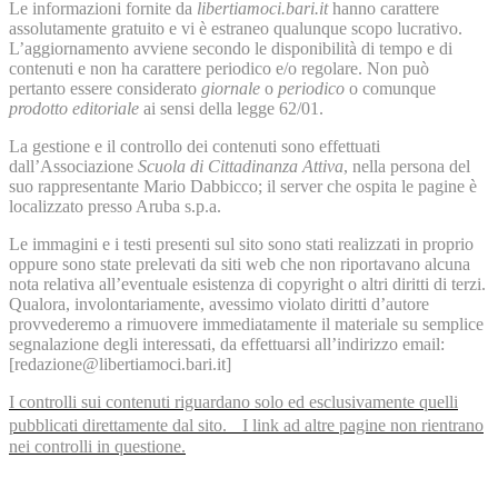
Le informazioni fornite da
libertiamoci.bari.it
hanno carattere
assolutamente gratuito e vi è estraneo qualunque scopo lucrativo.
L’aggiornamento avviene secondo le disponibilità di tempo e di
contenuti e non ha carattere periodico e/o regolare. Non può
pertanto essere considerato
giornale
o
periodico
o comunque
prodotto editoriale
ai sensi della legge 62/01.
La gestione e il controllo dei contenuti sono effettuati
dall’Associazione
Scuola di Cittadinanza Attiva
, nella persona del
suo rappresentante Mario Dabbicco; il server che ospita le pagine è
localizzato presso Aruba s.p.a.
Le immagini e i testi presenti sul sito sono stati realizzati in proprio
oppure sono state prelevati da siti web che non riportavano alcuna
nota relativa all’eventuale esistenza di copyright o altri diritti di terzi.
Qualora, involontariamente, avessimo violato diritti d’autore
provvederemo a rimuovere immediatamente il materiale su semplice
segnalazione degli interessati, da effettuarsi all’indirizzo email:
[redazione@libertiamoci.bari.it]
I controlli sui contenuti riguardano solo ed esclusivamente quelli
pubblicati direttamente dal sito. I link ad altre pagine non rientrano
nei controlli in questione.