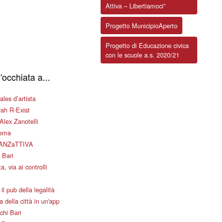
Attiva – Libertiamoci”
Progetto MunicipioAperto
Progetto di Educazione civica
con le scuole a.s. 2020/21
'occhiata a...
les d’artista
ah R-Exist
Alex Zanotelli
nema
ANZaTTIVA
 Bari
a, via ai controlli
il pub della legalità
 della città in un'app
chi Bari