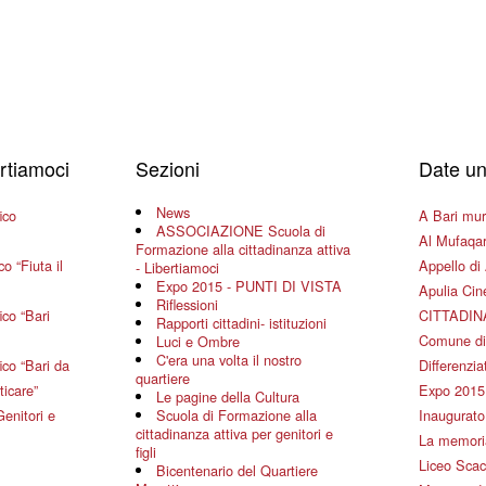
ertiamoci
Sezioni
Date un
News
ico
A Bari mura
ASSOCIAZIONE Scuola di
Al Mufaqar
Formazione alla cittadinanza attiva
o “Fiuta il
Appello di 
- Libertiamoci
Expo 2015 - PUNTI DI VISTA
Apulia Ci
Riflessioni
co “Bari
CITTADIN
Rapporti cittadini- istituzioni
Comune di
Luci e Ombre
C'era una volta il nostro
co “Bari da
Differenziat
quartiere
ticare”
Expo 2015
Le pagine della Cultura
Genitori e
Scuola di Formazione alla
Inaugurato 
cittadinanza attiva per genitori e
La memoria
figli
Liceo Scac
Bicentenario del Quartiere