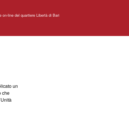
e on-line del quartiere Libertà di Bari
blicato un
o che
’Unità