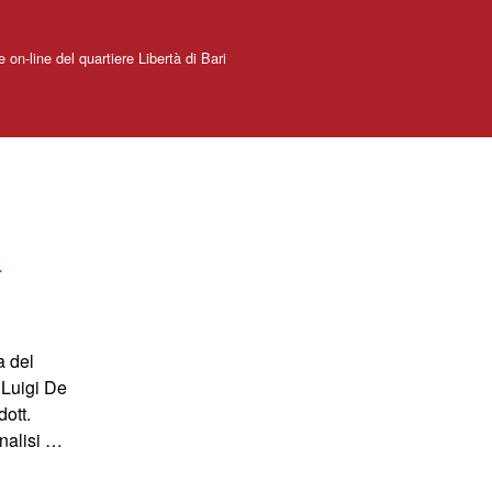
e on-line del quartiere Libertà di Bari
a
a del
 Luigi De
dott.
analisi …