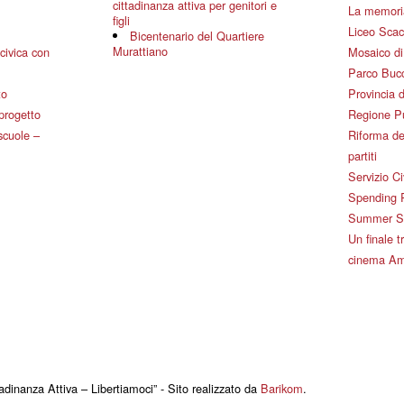
cittadinanza attiva per genitori e
La memoria
figli
Liceo Scac
Bicentenario del Quartiere
Murattiano
civica con
Mosaico d
Parco Bucc
to
Provincia d
 progetto
Regione P
 scuole –
Riforma de
partiti
Servizio Ci
Spending 
Summer Sch
Un finale tr
cinema Am
adinanza Attiva – Libertiamoci” - Sito realizzato da
Barikom
.