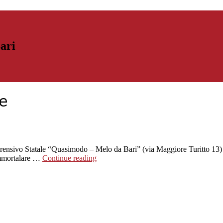
Bari
e
omprensivo Statale “Quasimodo – Melo da Bari” (via Maggiore Turitto 13)
 immortalare …
Continue reading