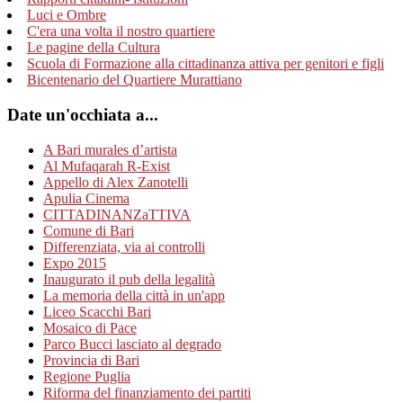
Luci e Ombre
C'era una volta il nostro quartiere
Le pagine della Cultura
Scuola di Formazione alla cittadinanza attiva per genitori e figli
Bicentenario del Quartiere Murattiano
Date un'occhiata a...
A Bari murales d’artista
Al Mufaqarah R-Exist
Appello di Alex Zanotelli
Apulia Cinema
CITTADINANZaTTIVA
Comune di Bari
Differenziata, via ai controlli
Expo 2015
Inaugurato il pub della legalità
La memoria della città in un'app
Liceo Scacchi Bari
Mosaico di Pace
Parco Bucci lasciato al degrado
Provincia di Bari
Regione Puglia
Riforma del finanziamento dei partiti