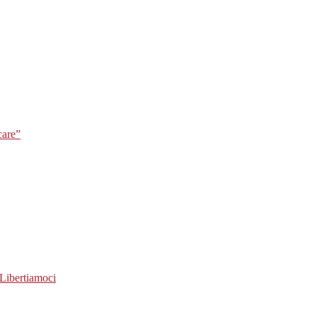
care”
Libertiamoci