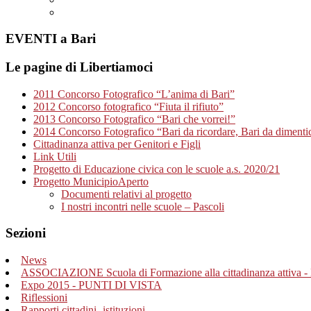
EVENTI a Bari
Le pagine di Libertiamoci
2011 Concorso Fotografico “L’anima di Bari”
2012 Concorso fotografico “Fiuta il rifiuto”
2013 Concorso Fotografico “Bari che vorrei!”
2014 Concorso Fotografico “Bari da ricordare, Bari da dimenti
Cittadinanza attiva per Genitori e Figli
Link Utili
Progetto di Educazione civica con le scuole a.s. 2020/21
Progetto MunicipioAperto
Documenti relativi al progetto
I nostri incontri nelle scuole – Pascoli
Sezioni
News
ASSOCIAZIONE Scuola di Formazione alla cittadinanza attiva - 
Expo 2015 - PUNTI DI VISTA
Riflessioni
Rapporti cittadini- istituzioni