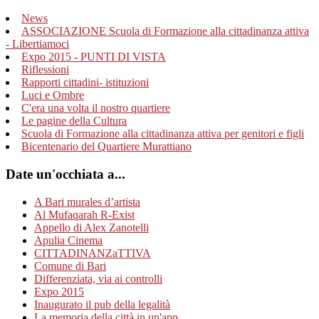
News
ASSOCIAZIONE Scuola di Formazione alla cittadinanza attiva
- Libertiamoci
Expo 2015 - PUNTI DI VISTA
Riflessioni
Rapporti cittadini- istituzioni
Luci e Ombre
C'era una volta il nostro quartiere
Le pagine della Cultura
Scuola di Formazione alla cittadinanza attiva per genitori e figli
Bicentenario del Quartiere Murattiano
Date un'occhiata a...
A Bari murales d’artista
Al Mufaqarah R-Exist
Appello di Alex Zanotelli
Apulia Cinema
CITTADINANZaTTIVA
Comune di Bari
Differenziata, via ai controlli
Expo 2015
Inaugurato il pub della legalità
La memoria della città in un'app