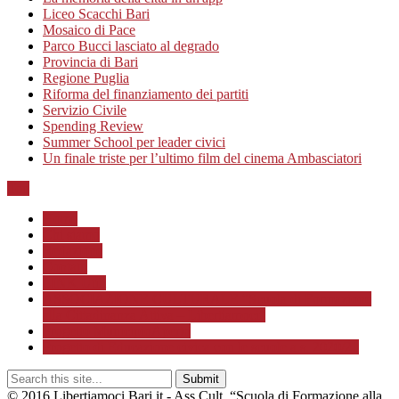
Liceo Scacchi Bari
Mosaico di Pace
Parco Bucci lasciato al degrado
Provincia di Bari
Regione Puglia
Riforma del finanziamento dei partiti
Servizio Civile
Spending Review
Summer School per leader civici
Un finale triste per l’ultimo film del cinema Ambasciatori
Top
Home
Chi siamo
Redazione
Contatti
LINK Utili
ASSOCIAZIONE CULTURALE “Scuola di Formazione
alla Cittadinanza Attiva – Libertiamoci”
Progetto MunicipioAperto
Progetto di Educazione civica con le scuole a.s. 2020/21
© 2016 Libertiamoci.Bari.it - Ass.Cult. “Scuola di Formazione alla