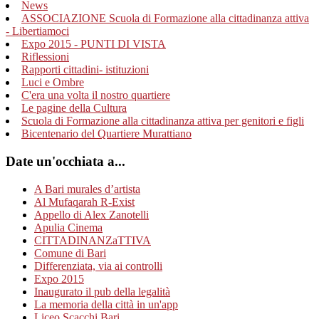
News
ASSOCIAZIONE Scuola di Formazione alla cittadinanza attiva
- Libertiamoci
Expo 2015 - PUNTI DI VISTA
Riflessioni
Rapporti cittadini- istituzioni
Luci e Ombre
C'era una volta il nostro quartiere
Le pagine della Cultura
Scuola di Formazione alla cittadinanza attiva per genitori e figli
Bicentenario del Quartiere Murattiano
Date un'occhiata a...
A Bari murales d’artista
Al Mufaqarah R-Exist
Appello di Alex Zanotelli
Apulia Cinema
CITTADINANZaTTIVA
Comune di Bari
Differenziata, via ai controlli
Expo 2015
Inaugurato il pub della legalità
La memoria della città in un'app
Liceo Scacchi Bari