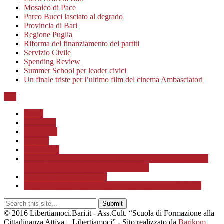
Mosaico di Pace
Parco Bucci lasciato al degrado
Provincia di Bari
Regione Puglia
Riforma del finanziamento dei partiti
Servizio Civile
Spending Review
Summer School per leader civici
Un finale triste per l’ultimo film del cinema Ambasciatori
Top
Home
Chi siamo
Redazione
Contatti
LINK Utili
ASSOCIAZIONE CULTURALE “Scuola di Formazione
alla Cittadinanza Attiva – Libertiamoci”
Progetto MunicipioAperto
Progetto di Educazione civica con le scuole a.s. 2020/21
© 2016 Libertiamoci.Bari.it - Ass.Cult. “Scuola di Formazione alla
Cittadinanza Attiva – Libertiamoci” - Sito realizzato da
Barikom
.