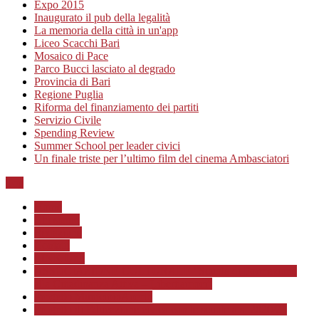
Expo 2015
Inaugurato il pub della legalità
La memoria della città in un'app
Liceo Scacchi Bari
Mosaico di Pace
Parco Bucci lasciato al degrado
Provincia di Bari
Regione Puglia
Riforma del finanziamento dei partiti
Servizio Civile
Spending Review
Summer School per leader civici
Un finale triste per l’ultimo film del cinema Ambasciatori
Top
Home
Chi siamo
Redazione
Contatti
LINK Utili
ASSOCIAZIONE CULTURALE “Scuola di Formazione
alla Cittadinanza Attiva – Libertiamoci”
Progetto MunicipioAperto
Progetto di Educazione civica con le scuole a.s. 2020/21