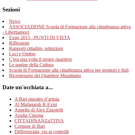
Sezioni
News
ASSOCIAZIONE Scuola di Formazione alla cittadinanza attiva
- Libertiamoci
Expo 2015 - PUNTI DI VISTA
Riflessioni
Rapporti cittadini- istituzioni
Luci e Ombre
C'era una volta il nostro quartiere
Le pagine della Cultura
Scuola di Formazione alla cittadinanza attiva per genitori e figli
Bicentenario del Quartiere Murattiano
Date un'occhiata a...
A Bari murales d’artista
Al Mufaqarah R-Exist
Appello di Alex Zanotelli
Apulia Cinema
CITTADINANZaTTIVA
Comune di Bari
Differenziata, via ai controlli