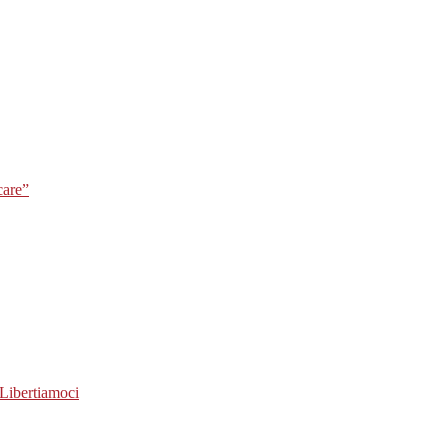
care”
Libertiamoci