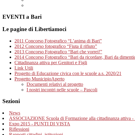
EVENTI a Bari
Le pagine di Libertiamoci
2011 Concorso Fotografico “L’anima di Bari”
2012 Concorso fotografico “Fiuta il rifiuto”
2013 Concorso Fotografico “Bari che vorrei!”
2014 Concorso Fotografico “Bari da ricordare, Bari da dimenti
Cittadinanza attiva per Genitori e Figli
Link Utili
Progetto di Educazione civica con le scuole a.s. 2020/21
Progetto MunicipioAperto
Documenti relativi al progetto
I nostri incontri nelle scuole – Pascoli
Sezioni
News
ASSOCIAZIONE Scuola di Formazione alla cittadinanza attiva - 
Expo 2015 - PUNTI DI VISTA
Riflessioni
Rapporti cittadini- istituzioni