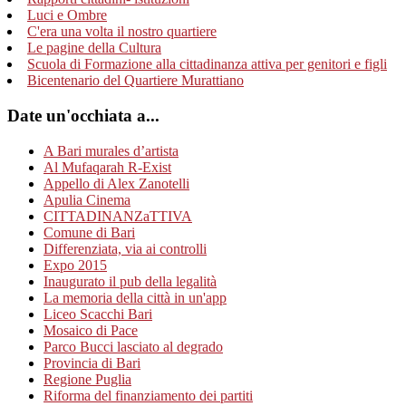
Luci e Ombre
C'era una volta il nostro quartiere
Le pagine della Cultura
Scuola di Formazione alla cittadinanza attiva per genitori e figli
Bicentenario del Quartiere Murattiano
Date un'occhiata a...
A Bari murales d’artista
Al Mufaqarah R-Exist
Appello di Alex Zanotelli
Apulia Cinema
CITTADINANZaTTIVA
Comune di Bari
Differenziata, via ai controlli
Expo 2015
Inaugurato il pub della legalità
La memoria della città in un'app
Liceo Scacchi Bari
Mosaico di Pace
Parco Bucci lasciato al degrado
Provincia di Bari
Regione Puglia
Riforma del finanziamento dei partiti