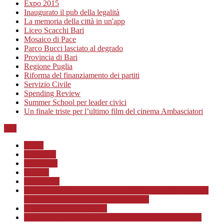
Expo 2015
Inaugurato il pub della legalità
La memoria della città in un'app
Liceo Scacchi Bari
Mosaico di Pace
Parco Bucci lasciato al degrado
Provincia di Bari
Regione Puglia
Riforma del finanziamento dei partiti
Servizio Civile
Spending Review
Summer School per leader civici
Un finale triste per l’ultimo film del cinema Ambasciatori
Top
Home
Chi siamo
Redazione
Contatti
LINK Utili
ASSOCIAZIONE CULTURALE “Scuola di Formazione
alla Cittadinanza Attiva – Libertiamoci”
Progetto MunicipioAperto
Progetto di Educazione civica con le scuole a.s. 2020/21