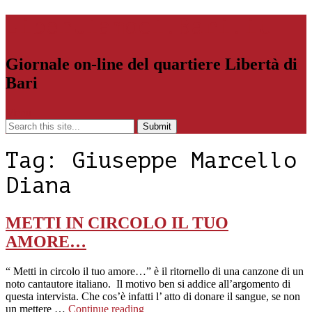
Libertiamoci.Bari.it
Giornale on-line del quartiere Libertà di
Bari
Menu
Tag:
Giuseppe Marcello
Diana
METTI IN CIRCOLO IL TUO
AMORE…
“ Metti in circolo il tuo amore…” è il ritornello di una canzone di un
noto cantautore italiano. Il motivo ben si addice all’argomento di
questa intervista. Che cos’è infatti l’ atto di donare il sangue, se non
un mettere …
Continue reading