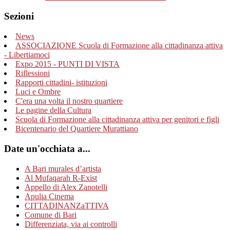
Sezioni
News
ASSOCIAZIONE Scuola di Formazione alla cittadinanza attiva
- Libertiamoci
Expo 2015 - PUNTI DI VISTA
Riflessioni
Rapporti cittadini- istituzioni
Luci e Ombre
C'era una volta il nostro quartiere
Le pagine della Cultura
Scuola di Formazione alla cittadinanza attiva per genitori e figli
Bicentenario del Quartiere Murattiano
Date un'occhiata a...
A Bari murales d’artista
Al Mufaqarah R-Exist
Appello di Alex Zanotelli
Apulia Cinema
CITTADINANZaTTIVA
Comune di Bari
Differenziata, via ai controlli