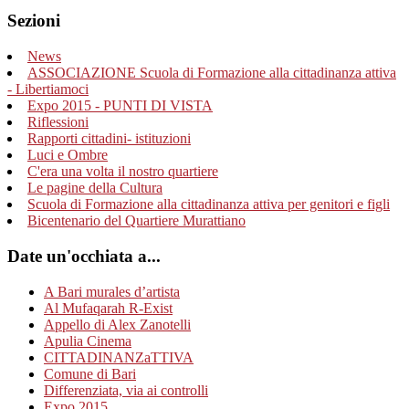
Sezioni
News
ASSOCIAZIONE Scuola di Formazione alla cittadinanza attiva
- Libertiamoci
Expo 2015 - PUNTI DI VISTA
Riflessioni
Rapporti cittadini- istituzioni
Luci e Ombre
C'era una volta il nostro quartiere
Le pagine della Cultura
Scuola di Formazione alla cittadinanza attiva per genitori e figli
Bicentenario del Quartiere Murattiano
Date un'occhiata a...
A Bari murales d’artista
Al Mufaqarah R-Exist
Appello di Alex Zanotelli
Apulia Cinema
CITTADINANZaTTIVA
Comune di Bari
Differenziata, via ai controlli
Expo 2015