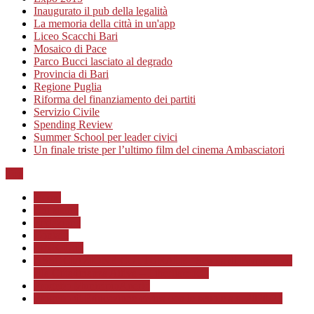
Inaugurato il pub della legalità
La memoria della città in un'app
Liceo Scacchi Bari
Mosaico di Pace
Parco Bucci lasciato al degrado
Provincia di Bari
Regione Puglia
Riforma del finanziamento dei partiti
Servizio Civile
Spending Review
Summer School per leader civici
Un finale triste per l’ultimo film del cinema Ambasciatori
Top
Home
Chi siamo
Redazione
Contatti
LINK Utili
ASSOCIAZIONE CULTURALE “Scuola di Formazione
alla Cittadinanza Attiva – Libertiamoci”
Progetto MunicipioAperto
Progetto di Educazione civica con le scuole a.s. 2020/21