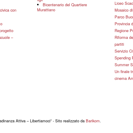
Liceo Scac
Bicentenario del Quartiere
Murattiano
civica con
Mosaico d
Parco Bucc
to
Provincia d
 progetto
Regione P
 scuole –
Riforma de
partiti
Servizio Ci
Spending 
Summer Sch
Un finale tr
cinema Am
adinanza Attiva – Libertiamoci” - Sito realizzato da
Barikom
.