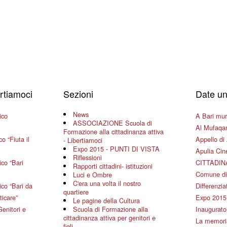
ertiamoci
Sezioni
Date un
News
ico
A Bari mura
ASSOCIAZIONE Scuola di
Al Mufaqar
Formazione alla cittadinanza attiva
o “Fiuta il
Appello di 
- Libertiamoci
Expo 2015 - PUNTI DI VISTA
Apulia Ci
Riflessioni
co “Bari
CITTADIN
Rapporti cittadini- istituzioni
Comune di
Luci e Ombre
C'era una volta il nostro
co “Bari da
Differenziat
quartiere
ticare”
Expo 2015
Le pagine della Cultura
Genitori e
Scuola di Formazione alla
Inaugurato 
cittadinanza attiva per genitori e
La memoria
figli