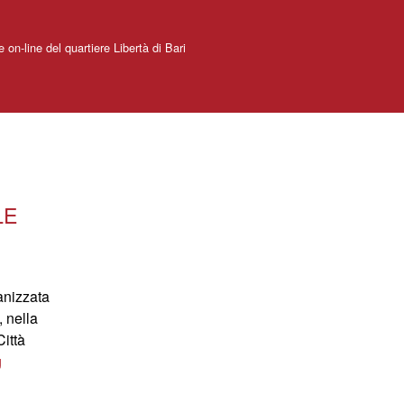
e on-line del quartiere Libertà di Bari
LE
anizzata
, nella
Città
g