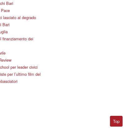
chi Bari
i Pace
i lasciato al degrado
i Bari
uglia
l finanziamento dei
vile
Review
ool per leader civici
iste per l’ultimo film del
basciatori
Top