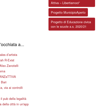
Attiva – Libertiamoci”
Progetto MunicipioAperto
Progetto di Educazione civica
con le scuole a.s. 2020/21
'occhiata a...
les d’artista
ah R-Exist
Alex Zanotelli
nema
ANZaTTIVA
 Bari
a, via ai controlli
il pub della legalità
 della città in un'app