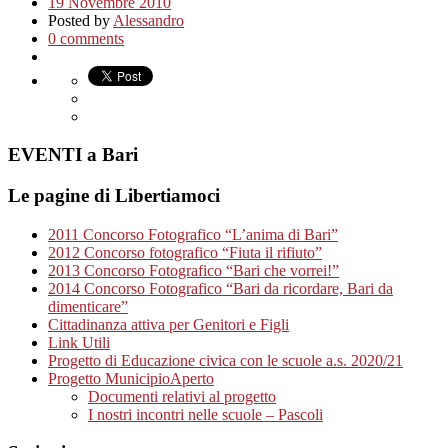
19 Novembre 2010
Posted by
Alessandro
0 comments
EVENTI a Bari
Le pagine di Libertiamoci
2011 Concorso Fotografico “L’anima di Bari”
2012 Concorso fotografico “Fiuta il rifiuto”
2013 Concorso Fotografico “Bari che vorrei!”
2014 Concorso Fotografico “Bari da ricordare, Bari da
dimenticare”
Cittadinanza attiva per Genitori e Figli
Link Utili
Progetto di Educazione civica con le scuole a.s. 2020/21
Progetto MunicipioAperto
Documenti relativi al progetto
I nostri incontri nelle scuole – Pascoli