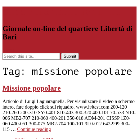
Libertiamoci.Bari.it
Giornale on-line del quartiere Libertà di
Bari
Menu
Tag:
missione popolare
Missione popolare
Articolo di Luigi Laguaragnella. Per visualizzare il video a schermo
intero, fare doppio click sul riquadro. www.it4test.com 200-120
210-260 200-310 SY0-401 810-403 300-320 400-101 70-533 N10-
006 MB2-707 210-060 400-201 350-018 ADM-201 CISSP 1Z0-
060 400-051 300-075 MB2-704 100-101 9L0-012 642-999 300-
115 …
Continue reading