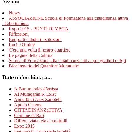
Sezioni
News
ASSOCIAZIONE Scuola di Formazione alla cittadinanza attiva
- Libertiamoci
Expo 2015 - PUNTI DI VISTA
Riflessioni
Rapporti cittadini- istituzioni
Luci e Ombre
C'era una volta il nostro quartiere
Le pagine della Cultura
Scuola di Formazione alla cittadinanza attiva per genitori e figli
Bicentenario del Quartiere Murattiano
Date un'occhiata a...
A Bari murales d’artista
Al Mufaqarah R-Exist
Appello di Alex Zanotelli
Apulia Cinema
CITTADINANZaTTIVA
Comune di Bari
Differenziata, via ai controlli
Expo 2015
Inaugurato il pub della legalità