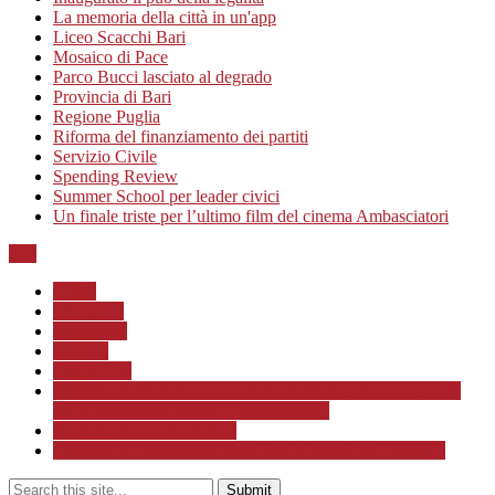
La memoria della città in un'app
Liceo Scacchi Bari
Mosaico di Pace
Parco Bucci lasciato al degrado
Provincia di Bari
Regione Puglia
Riforma del finanziamento dei partiti
Servizio Civile
Spending Review
Summer School per leader civici
Un finale triste per l’ultimo film del cinema Ambasciatori
Top
Home
Chi siamo
Redazione
Contatti
LINK Utili
ASSOCIAZIONE CULTURALE “Scuola di Formazione
alla Cittadinanza Attiva – Libertiamoci”
Progetto MunicipioAperto
Progetto di Educazione civica con le scuole a.s. 2020/21