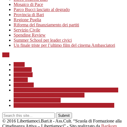
Mosaico di Pace
Parco Bucci lasciato al degrado
Provincia di Bari
Regione Puglia
Riforma del finanziamento dei partiti
Servizio Civile
Spending Review
Summer School per leader civici
Un finale triste per l’ultimo film del cinema Ambasciatori
Top
Home
Chi siamo
Redazione
Contatti
LINK Utili
ASSOCIAZIONE CULTURALE “Scuola di Formazione
alla Cittadinanza Attiva – Libertiamoci”
Progetto MunicipioAperto
Progetto di Educazione civica con le scuole a.s. 2020/21
© 2016 Libertiamoci.Bari.it - Ass.Cult. “Scuola di Formazione alla
Cittadinanza Attiva – Libertiamoci” - Sito realizzato da
Barikom
.