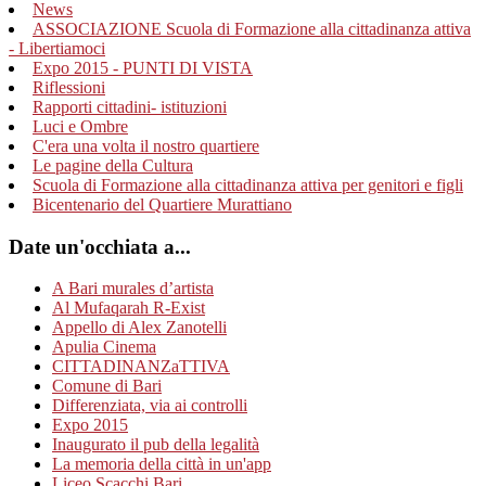
News
ASSOCIAZIONE Scuola di Formazione alla cittadinanza attiva
- Libertiamoci
Expo 2015 - PUNTI DI VISTA
Riflessioni
Rapporti cittadini- istituzioni
Luci e Ombre
C'era una volta il nostro quartiere
Le pagine della Cultura
Scuola di Formazione alla cittadinanza attiva per genitori e figli
Bicentenario del Quartiere Murattiano
Date un'occhiata a...
A Bari murales d’artista
Al Mufaqarah R-Exist
Appello di Alex Zanotelli
Apulia Cinema
CITTADINANZaTTIVA
Comune di Bari
Differenziata, via ai controlli
Expo 2015
Inaugurato il pub della legalità
La memoria della città in un'app
Liceo Scacchi Bari