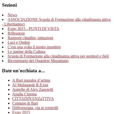
Sezioni
News
ASSOCIAZIONE Scuola di Formazione alla cittadinanza attiva
- Libertiamoci
Expo 2015 - PUNTI DI VISTA
Riflessioni
Rapporti cittadini- istituzioni
Luci e Ombre
C'era una volta il nostro quartiere
Le pagine della Cultura
Scuola di Formazione alla cittadinanza attiva per genitori e figli
Bicentenario del Quartiere Murattiano
Date un'occhiata a...
A Bari murales d’artista
Al Mufaqarah R-Exist
Appello di Alex Zanotelli
Apulia Cinema
CITTADINANZaTTIVA
Comune di Bari
Differenziata, via ai controlli
Expo 2015