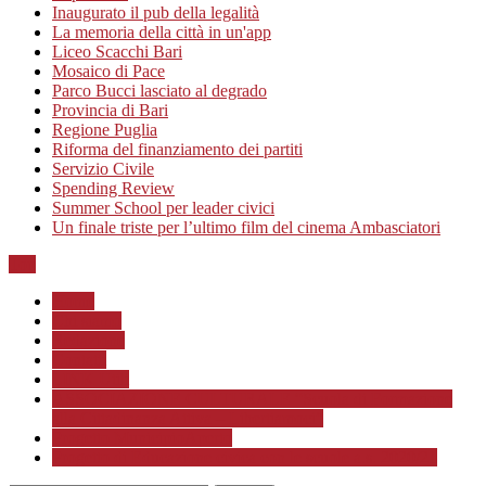
Inaugurato il pub della legalità
La memoria della città in un'app
Liceo Scacchi Bari
Mosaico di Pace
Parco Bucci lasciato al degrado
Provincia di Bari
Regione Puglia
Riforma del finanziamento dei partiti
Servizio Civile
Spending Review
Summer School per leader civici
Un finale triste per l’ultimo film del cinema Ambasciatori
Top
Home
Chi siamo
Redazione
Contatti
LINK Utili
ASSOCIAZIONE CULTURALE “Scuola di Formazione
alla Cittadinanza Attiva – Libertiamoci”
Progetto MunicipioAperto
Progetto di Educazione civica con le scuole a.s. 2020/21