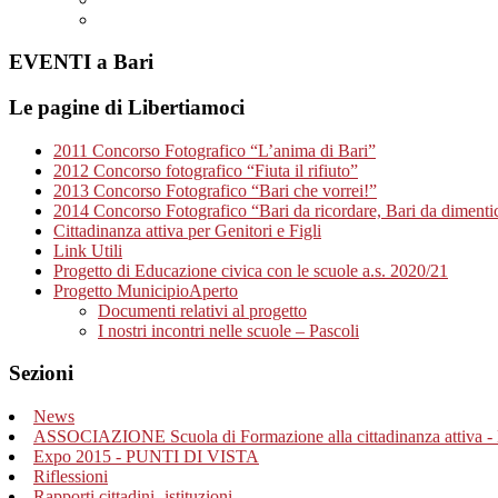
EVENTI a Bari
Le pagine di Libertiamoci
2011 Concorso Fotografico “L’anima di Bari”
2012 Concorso fotografico “Fiuta il rifiuto”
2013 Concorso Fotografico “Bari che vorrei!”
2014 Concorso Fotografico “Bari da ricordare, Bari da dimenti
Cittadinanza attiva per Genitori e Figli
Link Utili
Progetto di Educazione civica con le scuole a.s. 2020/21
Progetto MunicipioAperto
Documenti relativi al progetto
I nostri incontri nelle scuole – Pascoli
Sezioni
News
ASSOCIAZIONE Scuola di Formazione alla cittadinanza attiva - 
Expo 2015 - PUNTI DI VISTA
Riflessioni
Rapporti cittadini- istituzioni