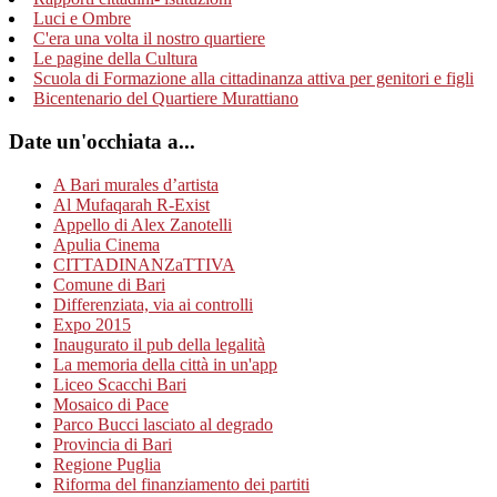
Luci e Ombre
C'era una volta il nostro quartiere
Le pagine della Cultura
Scuola di Formazione alla cittadinanza attiva per genitori e figli
Bicentenario del Quartiere Murattiano
Date un'occhiata a...
A Bari murales d’artista
Al Mufaqarah R-Exist
Appello di Alex Zanotelli
Apulia Cinema
CITTADINANZaTTIVA
Comune di Bari
Differenziata, via ai controlli
Expo 2015
Inaugurato il pub della legalità
La memoria della città in un'app
Liceo Scacchi Bari
Mosaico di Pace
Parco Bucci lasciato al degrado
Provincia di Bari
Regione Puglia
Riforma del finanziamento dei partiti