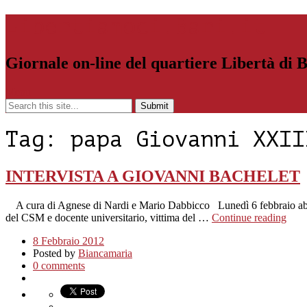
Libertiamoci.Bari.it
Giornale on-line del quartiere Libertà di 
Menu
Tag:
papa Giovanni XXII
INTERVISTA A GIOVANNI BACHELET
A cura di Agnese di Nardi e Mario Dabbicco Lunedì 6 febbraio abbiamo
del CSM e docente universitario, vittima del …
Continue reading
8 Febbraio 2012
Posted by
Biancamaria
0 comments