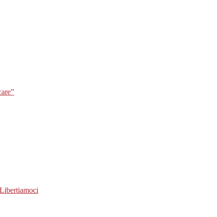
care”
Libertiamoci