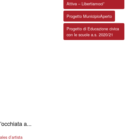
Attiva – Libertiamoci”
Progetto MunicipioAperto
Progetto di Educazione civica
con le scuole a.s. 2020/21
'occhiata a...
les d’artista