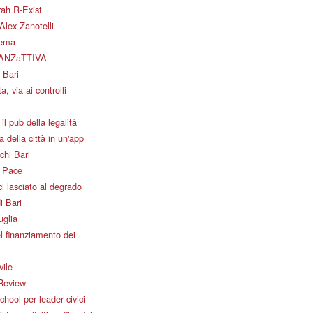
ah R-Exist
Alex Zanotelli
nema
ANZaTTIVA
 Bari
a, via ai controlli
il pub della legalità
 della città in un'app
chi Bari
i Pace
i lasciato al degrado
i Bari
uglia
l finanziamento dei
vile
Review
ool per leader civici