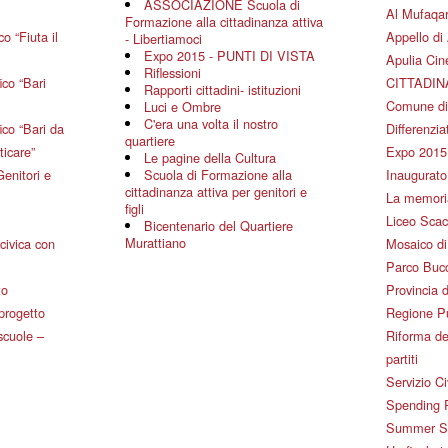
ASSOCIAZIONE Scuola di
Al Mufaqar
Formazione alla cittadinanza attiva
o “Fiuta il
Appello di 
- Libertiamoci
Expo 2015 - PUNTI DI VISTA
Apulia Ci
Riflessioni
co “Bari
CITTADIN
Rapporti cittadini- istituzioni
Comune di
Luci e Ombre
C'era una volta il nostro
co “Bari da
Differenziat
quartiere
ticare”
Expo 2015
Le pagine della Cultura
Genitori e
Scuola di Formazione alla
Inaugurato 
cittadinanza attiva per genitori e
La memoria
figli
Liceo Scac
Bicentenario del Quartiere
Murattiano
civica con
Mosaico d
Parco Bucc
to
Provincia d
 progetto
Regione P
 scuole –
Riforma de
partiti
Servizio Ci
Spending 
Summer Sch