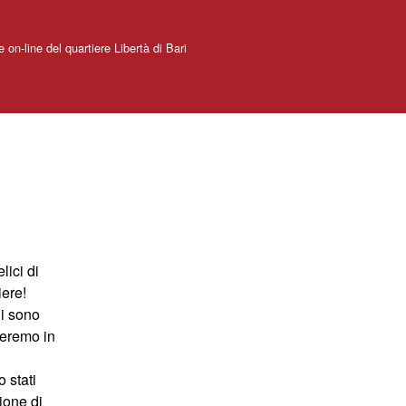
e on-line del quartiere Libertà di Bari
lici di
iere!
ui sono
ureremo in
 stati
zione di