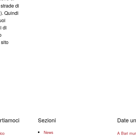
 strade di
). Quindi
uoi
i di
o
 sito
ertiamoci
Sezioni
Date un
News
ico
A Bari mura