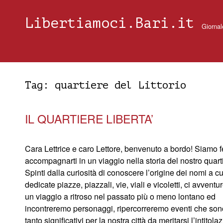
Libertiamoci.Bari.it
Giornal
Tag:
quartiere del Littorio
IL QUARTIERE LIBERTA’
Cara Lettrice e caro Lettore, benvenuto a bordo! Siamo fe
accompagnarti in un viaggio nella storia del nostro quart
Spinti dalla curiosità di conoscere l’origine dei nomi a c
dedicate piazze, piazzali, vie, viali e vicoletti, ci avvent
un viaggio a ritroso nel passato più o meno lontano ed
incontreremo personaggi, ripercorreremo eventi che sono
tanto significativi per la nostra città da meritarsi l’intitola