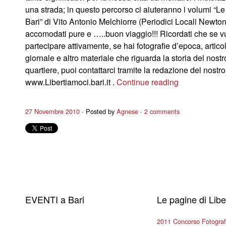
una strada; in questo percorso ci aiuteranno i volumi “Le
Bari” di Vito Antonio Melchiorre (Periodici Locali Newton
accomodati pure e …..buon viaggio!!! Ricordati che se v
partecipare attivamente, se hai fotografie d’epoca, articol
giornale e altro materiale che riguarda la storia del nostr
quartiere, puoi contattarci tramite la redazione del nostro
www.Libertiamoci.bari.it .
Continue reading
27 Novembre 2010
Posted by
Agnese
2 comments
EVENTI a Bari
Le pagine di Lib
2011 Concorso Fotograf