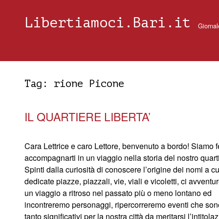
Libertiamoci.Bari.it
Giornal
Tag:
rione Picone
IL QUARTIERE LIBERTA’
Cara Lettrice e caro Lettore, benvenuto a bordo! Siamo fe
accompagnarti in un viaggio nella storia del nostro quart
Spinti dalla curiosità di conoscere l’origine dei nomi a c
dedicate piazze, piazzali, vie, viali e vicoletti, ci avvent
un viaggio a ritroso nel passato più o meno lontano ed
incontreremo personaggi, ripercorreremo eventi che sono
tanto significativi per la nostra città da meritarsi l’intitola