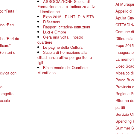
ASSOCIAZIONE Scuola di
Al Mufaqar
Formazione alla cittadinanza attiva
o “Fiuta il
Appello di 
- Libertiamoci
Expo 2015 - PUNTI DI VISTA
Apulia Ci
Riflessioni
co “Bari
CITTADIN
Rapporti cittadini- istituzioni
Comune di
Luci e Ombre
C'era una volta il nostro
co “Bari da
Differenziat
quartiere
ticare”
Expo 2015
Le pagine della Cultura
Genitori e
Scuola di Formazione alla
Inaugurato 
cittadinanza attiva per genitori e
La memoria
figli
Liceo Scac
Bicentenario del Quartiere
Murattiano
civica con
Mosaico d
Parco Bucc
to
Provincia d
 progetto
Regione P
 scuole –
Riforma de
partiti
Servizio Ci
Spending 
Summer Sch