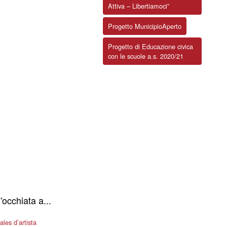
Attiva – Libertiamoci”
Progetto MunicipioAperto
Progetto di Educazione civica
con le scuole a.s. 2020/21
'occhiata a...
les d’artista