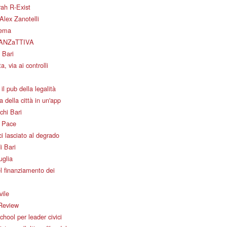
ah R-Exist
Alex Zanotelli
nema
ANZaTTIVA
 Bari
a, via ai controlli
il pub della legalità
 della città in un'app
chi Bari
i Pace
i lasciato al degrado
i Bari
uglia
l finanziamento dei
vile
Review
ool per leader civici