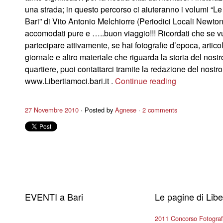
una strada; in questo percorso ci aiuteranno i volumi “Le
Bari” di Vito Antonio Melchiorre (Periodici Locali Newton
accomodati pure e …..buon viaggio!!! Ricordati che se v
partecipare attivamente, se hai fotografie d’epoca, articol
giornale e altro materiale che riguarda la storia del nostr
quartiere, puoi contattarci tramite la redazione del nostro
www.Libertiamoci.bari.it .
Continue reading
27 Novembre 2010
Posted by
Agnese
2 comments
EVENTI a Bari
Le pagine di Lib
2011 Concorso Fotograf