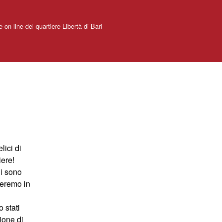
e on-line del quartiere Libertà di Bari
lici di
iere!
ui sono
ureremo in
 stati
zione di