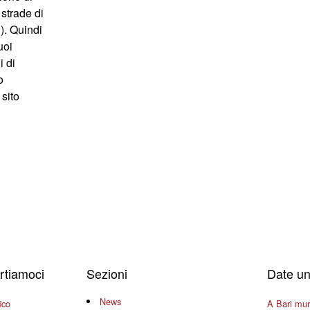
 strade di
). Quindi
uoi
i di
o
 sito
ertiamoci
Sezioni
Date un
News
ico
A Bari mura