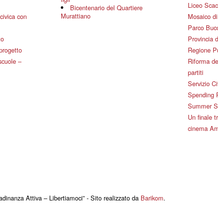
Liceo Scac
Bicentenario del Quartiere
Murattiano
civica con
Mosaico d
Parco Bucc
to
Provincia d
 progetto
Regione P
 scuole –
Riforma de
partiti
Servizio Ci
Spending 
Summer Sch
Un finale tr
cinema Am
adinanza Attiva – Libertiamoci” - Sito realizzato da
Barikom
.