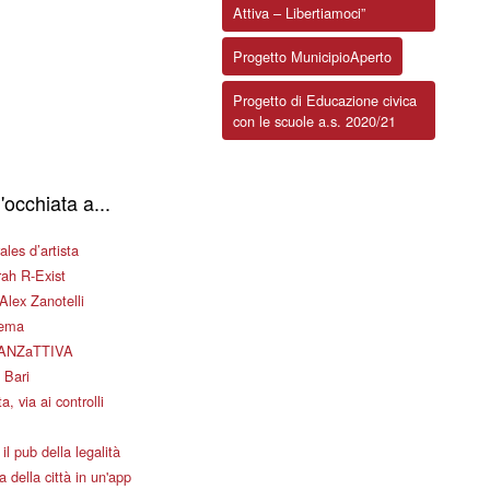
Attiva – Libertiamoci”
Progetto MunicipioAperto
Progetto di Educazione civica
con le scuole a.s. 2020/21
'occhiata a...
les d’artista
ah R-Exist
Alex Zanotelli
nema
ANZaTTIVA
 Bari
a, via ai controlli
il pub della legalità
 della città in un'app