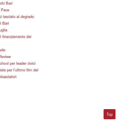
chi Bari
i Pace
i lasciato al degrado
i Bari
uglia
l finanziamento dei
vile
Review
ool per leader civici
iste per l’ultimo film del
basciatori
Top