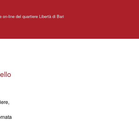
e on-line del quartiere Libertà di Bari
ello
iere,
ornata