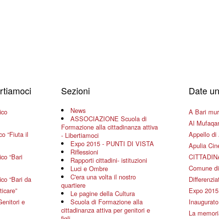
ertiamoci
Sezioni
Date un
News
ico
A Bari mura
ASSOCIAZIONE Scuola di
Al Mufaqar
Formazione alla cittadinanza attiva
o “Fiuta il
Appello di 
- Libertiamoci
Expo 2015 - PUNTI DI VISTA
Apulia Ci
Riflessioni
co “Bari
CITTADIN
Rapporti cittadini- istituzioni
Comune di
Luci e Ombre
C'era una volta il nostro
co “Bari da
Differenziat
quartiere
ticare”
Expo 2015
Le pagine della Cultura
Genitori e
Scuola di Formazione alla
Inaugurato 
cittadinanza attiva per genitori e
La memoria
figli