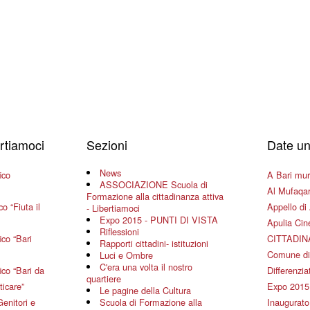
ertiamoci
Sezioni
Date un
News
ico
A Bari mura
ASSOCIAZIONE Scuola di
Al Mufaqar
Formazione alla cittadinanza attiva
o “Fiuta il
Appello di 
- Libertiamoci
Expo 2015 - PUNTI DI VISTA
Apulia Ci
Riflessioni
co “Bari
CITTADIN
Rapporti cittadini- istituzioni
Comune di
Luci e Ombre
C'era una volta il nostro
co “Bari da
Differenziat
quartiere
ticare”
Expo 2015
Le pagine della Cultura
Genitori e
Scuola di Formazione alla
Inaugurato 