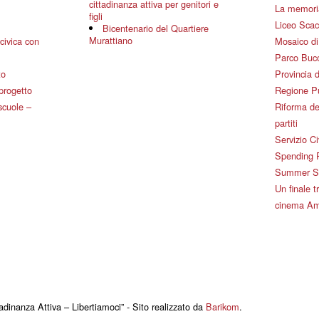
cittadinanza attiva per genitori e
La memoria
figli
Liceo Scac
Bicentenario del Quartiere
Murattiano
civica con
Mosaico d
Parco Bucc
to
Provincia d
 progetto
Regione P
 scuole –
Riforma de
partiti
Servizio Ci
Spending 
Summer Sch
Un finale tr
cinema Am
adinanza Attiva – Libertiamoci” - Sito realizzato da
Barikom
.