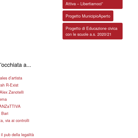
Attiva – Libertiamoci”
Progetto MunicipioAperto
Progetto di Educazione civica
con le scuole a.s. 2020/21
'occhiata a...
les d’artista
ah R-Exist
Alex Zanotelli
nema
ANZaTTIVA
 Bari
a, via ai controlli
il pub della legalità