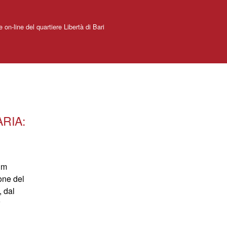
e on-line del quartiere Libertà di Bari
ARIA:
ium
one del
, dal