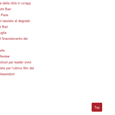
 della città in un'app
chi Bari
i Pace
i lasciato al degrado
i Bari
uglia
l finanziamento dei
vile
Review
ool per leader civici
iste per l’ultimo film del
basciatori
Top