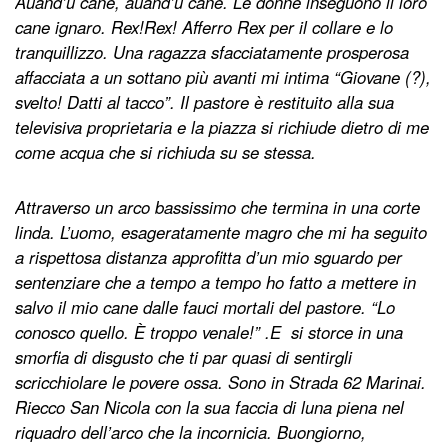
Auand’u cane, auand’u cane. Le donne inseguono il loro
cane ignaro. Rex!Rex! Afferro Rex per il collare e lo
tranquillizzo. Una ragazza sfacciatamente prosperosa
affacciata a un sottano più avanti mi intima “Giovane (?),
svelto! Datti al tacco”. Il pastore è restituito alla sua
televisiva proprietaria e la piazza si richiude dietro di me
come acqua che si richiuda su se stessa.
Attraverso un arco bassissimo che termina in una corte
linda. L’uomo, esageratamente magro che mi ha seguito
a rispettosa distanza approfitta d’un mio sguardo per
sentenziare che a tempo a tempo ho fatto a mettere in
salvo il mio cane dalle fauci mortali del pastore. “Lo
conosco quello. È troppo venale!” .E si storce in una
smorfia di disgusto che ti par quasi di sentirgli
scricchiolare le povere ossa. Sono in Strada 62 Marinai.
Riecco San Nicola con la sua faccia di luna piena nel
riquadro dell’arco che la incornicia. Buongiorno,