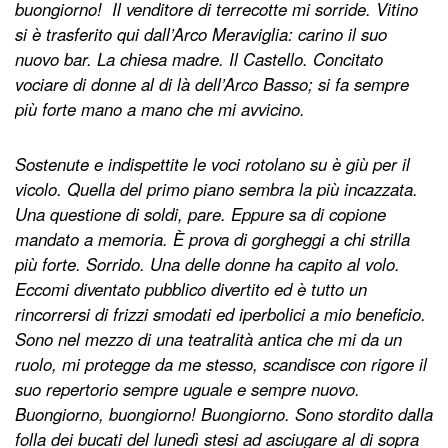
buongiorno! Il venditore di terrecotte mi sorride. Vitino
si è trasferito qui dall’Arco Meraviglia: carino il suo
nuovo bar. La chiesa madre. Il Castello. Concitato
vociare di donne al di là dell’Arco Basso; si fa sempre
più forte mano a mano che mi avvicino.
Sostenute e indispettite le voci rotolano su è giù per il
vicolo. Quella del primo piano sembra la più incazzata.
Una questione di soldi, pare. Eppure sa di copione
mandato a memoria. È prova di gorgheggi a chi strilla
più forte. Sorrido. Una delle donne ha capito al volo.
Eccomi diventato pubblico divertito ed è tutto un
rincorrersi di frizzi smodati ed iperbolici a mio beneficio.
Sono nel mezzo di una teatralità antica che mi da un
ruolo, mi protegge da me stesso, scandisce con rigore il
suo repertorio sempre uguale e sempre nuovo.
Buongiorno, buongiorno! Buongiorno. Sono stordito dalla
folla dei bucati del lunedì stesi ad asciugare al di sopra