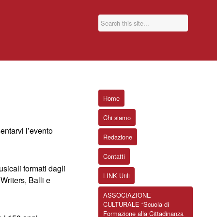
Home
Chi siamo
sentarvi l’evento
Redazione
Contatti
icali formati dagli
LINK Utili
Writers, Balli e
ASSOCIAZIONE
CULTURALE “Scuola di
Formazione alla Cittadinanza