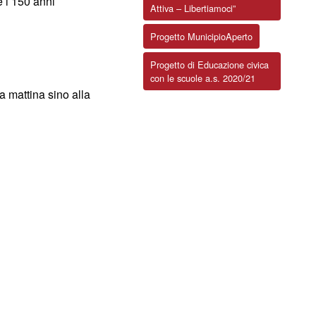
e i 150 anni
Attiva – Libertiamoci”
Progetto MunicipioAperto
Progetto di Educazione civica
con le scuole a.s. 2020/21
a mattina sino alla