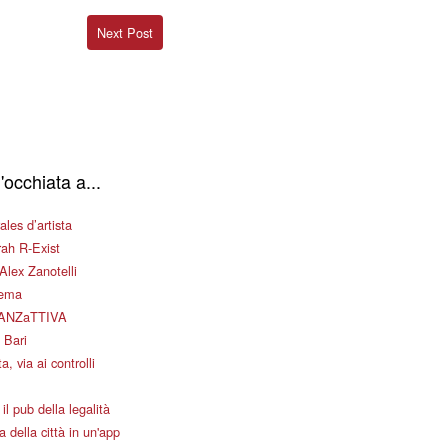
Next Post
'occhiata a...
les d’artista
ah R-Exist
Alex Zanotelli
nema
ANZaTTIVA
 Bari
a, via ai controlli
il pub della legalità
 della città in un'app