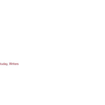
studay
,
Writers