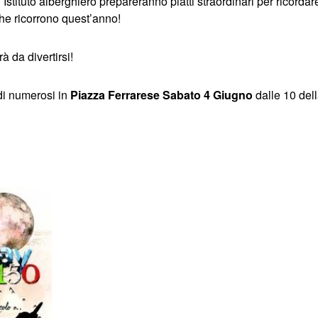
ll’Istituto alberghiero prepareranno piatti straordinari per ricordar
 che ricorrono quest’anno!
à da divertirsi!
di numerosi in
Piazza Ferrarese Sabato 4 Giugno
dalle 10 dell