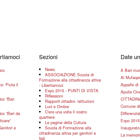
ertiamoci
Sezioni
Date un
News
ico
A Bari mura
ASSOCIAZIONE Scuola di
Al Mufaqar
Formazione alla cittadinanza attiva
o “Fiuta il
Appello di 
- Libertiamoci
Expo 2015 - PUNTI DI VISTA
Apulia Ci
Riflessioni
co “Bari
CITTADIN
Rapporti cittadini- istituzioni
Comune di
Luci e Ombre
C'era una volta il nostro
co “Bari da
Differenziat
quartiere
ticare”
Expo 2015
Le pagine della Cultura
Genitori e
Scuola di Formazione alla
Inaugurato 
cittadinanza attiva per genitori e
La memoria
figli