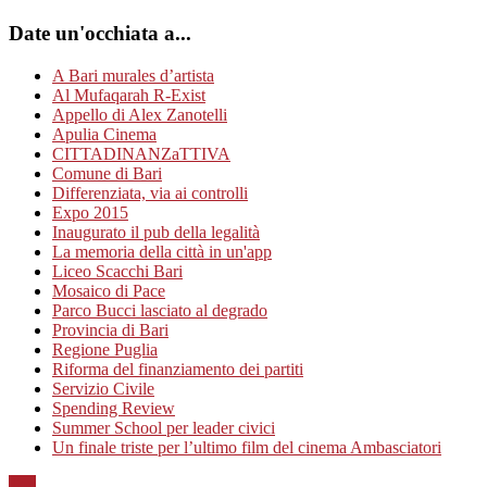
Date un'occhiata a...
A Bari murales d’artista
Al Mufaqarah R-Exist
Appello di Alex Zanotelli
Apulia Cinema
CITTADINANZaTTIVA
Comune di Bari
Differenziata, via ai controlli
Expo 2015
Inaugurato il pub della legalità
La memoria della città in un'app
Liceo Scacchi Bari
Mosaico di Pace
Parco Bucci lasciato al degrado
Provincia di Bari
Regione Puglia
Riforma del finanziamento dei partiti
Servizio Civile
Spending Review
Summer School per leader civici
Un finale triste per l’ultimo film del cinema Ambasciatori
Top