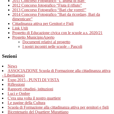
2011 Concorso Fotografico “L’anima di Bari”
2012 Concorso fotografico “Fiuta il rifiuto”
2013 Concorso Fotografico “Bari che vorrei!”
2014 Concorso Fotografico “Bari da ricordare, Bari da
dimenticare”
Cittadinanza attiva per Genitori e Figli
Link Utili
Progetto di Educazione civica con le scuole a.s. 2020/21
Progetto MunicipioAperto
Documenti relativi al progetto
I nostri incontri nelle scuole – Pascoli
Sezioni
News
ASSOCIAZIONE Scuola di Formazione alla cittadinanza attiva
- Libertiamoci
Expo 2015 - PUNTI DI VISTA
Riflessioni
Rapporti cittadini- istituzioni
Luci e Ombre
C'era una volta il nostro quartiere
Le pagine della Cultura
Scuola di Formazione alla cittadinanza attiva per genitori e figli
Bicentenario del Quartiere Murattiano