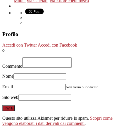
Murat
,
via Calefati
,
via Ettore Fieramosca
Profilo
Accedi con Twitter
Accedi con Facebook
o
Commento
Nome
Email
Non verrà pubblicato
Sito web
Questo sito utilizza Akismet per ridurre lo spam.
Scopri come
vengono elaborati i dati derivati dai commenti
.