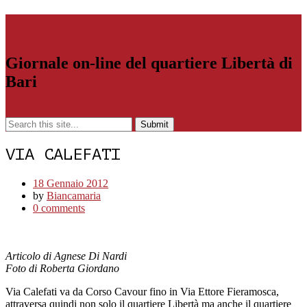
Libertiamoci.Bari.it
Giornale on-line del quartiere Libertà di
Bari
Menu
VIA CALEFATI
18 Gennaio 2012
by
Biancamaria
0 comments
Articolo di Agnese Di Nardi
Foto di Roberta Giordano
Via Calefati va da Corso Cavour fino in Via Ettore Fieramosca,
attraversa quindi non solo il quartiere Libertà ma anche il quartiere