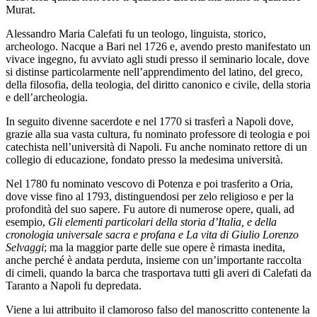
Murat.
Alessandro Maria Calefati fu un teologo, linguista, storico,
archeologo. Nacque a Bari nel 1726 e, avendo presto manifestato un
vivace ingegno, fu avviato agli studi presso il seminario locale, dove
si distinse particolarmente nell’apprendimento del latino, del greco,
della filosofia, della teologia, del diritto canonico e civile, della storia
e dell’archeologia.
In seguito divenne sacerdote e nel 1770 si trasferì a Napoli dove,
grazie alla sua vasta cultura, fu nominato professore di teologia e poi
catechista nell’università di Napoli. Fu anche nominato rettore di un
collegio di educazione, fondato presso la medesima università.
Nel 1780 fu nominato vescovo di Potenza e poi trasferito a Oria,
dove visse fino al 1793, distinguendosi per zelo religioso e per la
profondità del suo sapere. Fu autore di numerose opere, quali, ad
esempio,
Gli elementi particolari della storia d’Italia, e della
cronologia universale sacra e profana e La vita di Giulio Lorenzo
Selvaggi
; ma la maggior parte delle sue opere è rimasta inedita,
anche perché è andata perduta, insieme con un’importante raccolta
di cimeli, quando la barca che trasportava tutti gli averi di Calefati da
Taranto a Napoli fu depredata.
Viene a lui attribuito il clamoroso falso del manoscritto contenente la