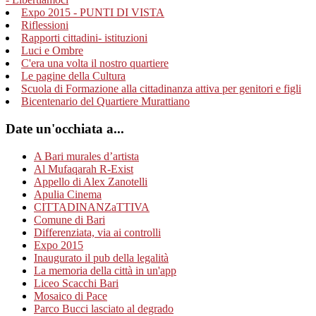
Expo 2015 - PUNTI DI VISTA
Riflessioni
Rapporti cittadini- istituzioni
Luci e Ombre
C'era una volta il nostro quartiere
Le pagine della Cultura
Scuola di Formazione alla cittadinanza attiva per genitori e figli
Bicentenario del Quartiere Murattiano
Date un'occhiata a...
A Bari murales d’artista
Al Mufaqarah R-Exist
Appello di Alex Zanotelli
Apulia Cinema
CITTADINANZaTTIVA
Comune di Bari
Differenziata, via ai controlli
Expo 2015
Inaugurato il pub della legalità
La memoria della città in un'app
Liceo Scacchi Bari
Mosaico di Pace
Parco Bucci lasciato al degrado