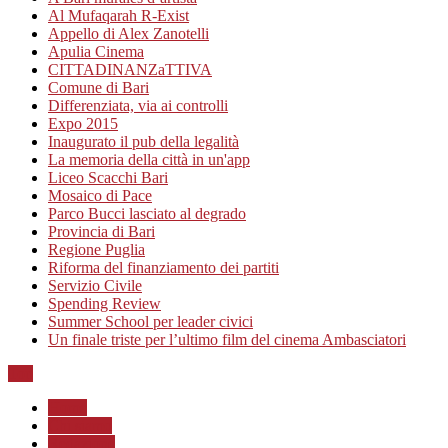
Al Mufaqarah R-Exist
Appello di Alex Zanotelli
Apulia Cinema
CITTADINANZaTTIVA
Comune di Bari
Differenziata, via ai controlli
Expo 2015
Inaugurato il pub della legalità
La memoria della città in un'app
Liceo Scacchi Bari
Mosaico di Pace
Parco Bucci lasciato al degrado
Provincia di Bari
Regione Puglia
Riforma del finanziamento dei partiti
Servizio Civile
Spending Review
Summer School per leader civici
Un finale triste per l’ultimo film del cinema Ambasciatori
Top
Home
Chi siamo
Redazione