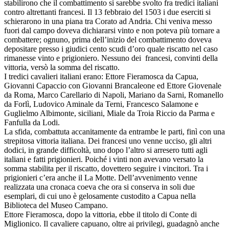
stabilirono che il combattimento si sarebbe svolto fra tredici italiani
contro altrettanti francesi. Il 13 febbraio del 1503 i due eserciti si
schierarono in una piana tra Corato ad Andria. Chi veniva messo
fuori dal campo doveva dichiararsi vinto e non poteva più tornare a
combattere; ognuno, prima dell’inizio del combattimento doveva
depositare presso i giudici cento scudi d’oro quale riscatto nel caso
rimanesse vinto e prigioniero. Nessuno dei francesi, convinti della
vittoria, versò la somma del riscatto.
I tredici cavalieri italiani erano: Ettore Fieramosca da Capua,
Giovanni Capaccio con Giovanni Brancaleone ed Ettore Giovenale
da Roma, Marco Carellario di Napoli, Mariano da Sarni, Romanello
da Forlì, Ludovico Aminale da Terni, Francesco Salamone e
Guglielmo Albimonte, siciliani, Miale da Troia Riccio da Parma e
Fanfulla da Lodi.
La sfida, combattuta accanitamente da entrambe le parti, finì con una
strepitosa vittoria italiana. Dei francesi uno venne ucciso, gli altri
dodici, in grande difficoltà, uno dopo l’altro si arresero tutti agli
italiani e fatti prigionieri. Poiché i vinti non avevano versato la
somma stabilita per il riscatto, dovettero seguire i vincitori. Tra i
prigionieri c’era anche il La Motte. Dell’avvenimento venne
realizzata una cronaca coeva che ora si conserva in soli due
esemplari, di cui uno è gelosamente custodito a Capua nella
Biblioteca del Museo Campano.
Ettore Fieramosca, dopo la vittoria, ebbe il titolo di Conte di
Miglionico. Il cavaliere capuano, oltre ai privilegi, guadagnò anche