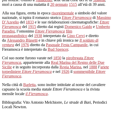
morì a causa di una malattia il
20 gennaio
1515
all’età di 39 anni.
Alla sua figura, eretta in epoca
risorgimentale
a simbolo del valore
nazionale, si ispira il romanzo storico
Ettore Fieramosca
di
Massimo
D’Azeglio
del
1833
e le sue rielaborazioni cinematografiche:
Ettore
Fieramosca
del
1915
diretto dai registi
Domenico Gaido
e
Umberto
Paradisi
, l’omonimo
Ettore Fieramosca
film
propagandistico
del
1938
interpretato da
Gino Cervi
e diretto
da
Alessandro Blasetti
e in chiave più ironica ne
Il soldato di
ventura
del
1976
diretto da
Pasquale Festa Campanile
, in cui
Fieramosca è interpretato da
Bud Spencer
.
Col suo nome furono varate nel
1850
la
pirofregata
Ettore
Fieramosca
, appartenente alla
Real Marina del Regno delle Due
Sicilie
e in seguito incorporata dalla
Regia Marina
, nel
1888
l’
ariete
torpediniere
Ettore Fieramosca
e nel
1926
il
sommergibile
Ettore
Fieramosca
.
Nella città di
Barletta
, sono inoltre intitolate al nome del cavaliere
capuano la scuola media statale
Ettore Fieramosca
e la rivista
mensile locale
il Fieramosca
.
Bibliografia: Vito Antonio Melchiorre,
Le strade di Ba
r
i
, Periodici
Locali Newton.