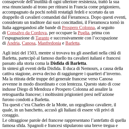
consapevole dell’inutilità di ogni ulteriore resistenza, trattò la sua
resa rinunciando al trono per ritirarsi in Francia come prigioniero,
accompagnato da pochi nobili restatigli fedeli e scortato da un
drappello di cavalieri comandati dal Fieramosca. Dopo questi eventi,
considerato un traditore dai suoi concittadini, il Fieramosca tornò in
Italia aggregandosi alle bande di
Prospero Colonna
, al seguito
di
Consalvo da Cordova
, per occupare la
Puglia
, prima con
l’espugnazione di
Taranto
e successivamente con l’occupazione
di
Andria
,
Canosa
,
Manfredonia
e
Barletta
.
Agli inizi del 1503, mentre si trovava tra gli assediati nella città di
Barletta, partecipò al famoso duello tra cavalieri italiani e francesi
passato alla storia coma la
Disfida di Barletta
.
In sintesi gli eventi della Disfida. Il duca di Nemours, a causa della
cattiva stagione, aveva deciso di raggiungere i quartieri d’inverno.
Ma la ritirata delle truppe del generale francese verso Canosa
avvenne in modo disordinato e con lentezza. Questo stato di cose
indusse Diego di Mendoza e Prospero Colonna ad assalire la
retroguardia francese; i moltissimi prigionieri presi nell’azione
furono condotti a Barletta.
Tra questi c’era Charles de la Motte, un orgoglioso cavaliere, il
quale, in un banchetto, accusò gli Italiani di essere vili privi di
coraggio.
Le oltraggiose parole del francese rappresentano l’antefatto di quella
famosa sfida. Spagnoli e francesi stipularono una breve tregua e