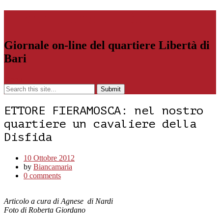
Libertiamoci.Bari.it
Giornale on-line del quartiere Libertà di
Bari
Menu
ETTORE FIERAMOSCA: nel nostro
quartiere un cavaliere della
Disfida
10 Ottobre 2012
by
Biancamaria
0 comments
Articolo a cura di Agnese di Nardi
Foto di Roberta Giordano