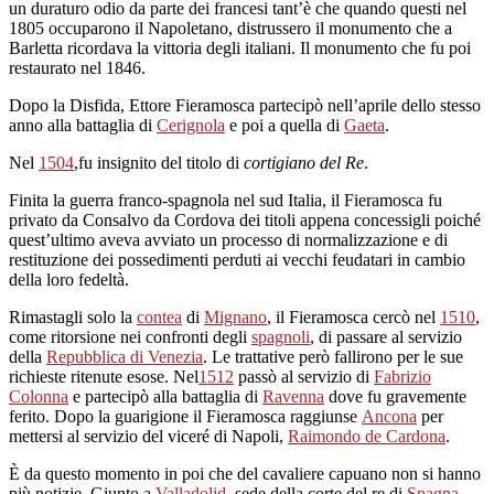
un duraturo odio da parte dei francesi tant’è che quando questi nel
1805 occuparono il Napoletano, distrussero il monumento che a
Barletta ricordava la vittoria degli italiani. Il monumento che fu poi
restaurato nel 1846.
Dopo la Disfida, Ettore Fieramosca partecipò nell’aprile dello stesso
anno alla battaglia di
Cerignola
e poi a quella di
Gaeta
.
Nel
1504
,fu insignito del titolo di
cortigiano del Re
.
Finita la guerra franco-spagnola nel sud Italia, il Fieramosca fu
privato da Consalvo da Cordova dei titoli appena concessigli poiché
quest’ultimo aveva avviato un processo di normalizzazione e di
restituzione dei possedimenti perduti ai vecchi feudatari in cambio
della loro fedeltà.
Rimastagli solo la
contea
di
Mignano
, il Fieramosca cercò nel
1510
,
come ritorsione nei confronti degli
spagnoli
, di passare al servizio
della
Repubblica di Venezia
. Le trattative però fallirono per le sue
richieste ritenute esose. Nel
1512
passò al servizio di
Fabrizio
Colonna
e partecipò alla battaglia di
Ravenna
dove fu gravemente
ferito. Dopo la guarigione il Fieramosca raggiunse
Ancona
per
mettersi al servizio del viceré di Napoli,
Raimondo de Cardona
.
È da questo momento in poi che del cavaliere capuano non si hanno
più notizie. Giunto a
Valladolid
, sede della corte del re di
Spagna
,