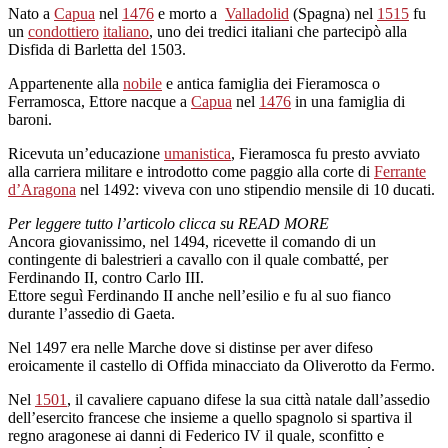
Nato a
Capua
nel
1476
e morto a
Valladolid
(Spagna) nel
1515
fu
un
condottiero
italiano
, uno dei tredici italiani che partecipò alla
Disfida di Barletta del 1503.
Appartenente alla
nobile
e antica famiglia dei Fieramosca o
Ferramosca, Ettore nacque a
Capua
nel
1476
in una famiglia di
baroni.
Ricevuta un’educazione
umanistica
, Fieramosca fu presto avviato
alla carriera militare e introdotto come paggio alla corte di
Ferrante
d’Aragona
nel 1492: viveva con uno stipendio mensile di 10 ducati.
Per leggere tutto l’articolo clicca su READ MORE
Ancora giovanissimo, nel 1494, ricevette il comando di un
contingente di balestrieri a cavallo con il quale combatté, per
Ferdinando II, contro Carlo III.
Ettore seguì Ferdinando II anche nell’esilio e fu al suo fianco
durante l’assedio di Gaeta.
Nel 1497 era nelle Marche dove si distinse per aver difeso
eroicamente il castello di Offida minacciato da Oliverotto da Fermo.
Nel
1501
, il cavaliere capuano difese la sua città natale dall’assedio
dell’esercito francese che insieme a quello spagnolo si spartiva il
regno aragonese ai danni di Federico IV il quale, sconfitto e