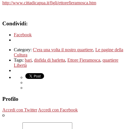
http://www.cittadicapua.it/figli/ettorefieramosca.htm
Condividi:
Facebook
Category:
C'era una volta il nostro quartiere
,
Le pagine della
Cultura
Tags:
bari
,
disfida di barletta
,
Ettore Fieramosca
,
quartiere
Libertà
Profilo
Accedi con Twitter
Accedi con Facebook
o