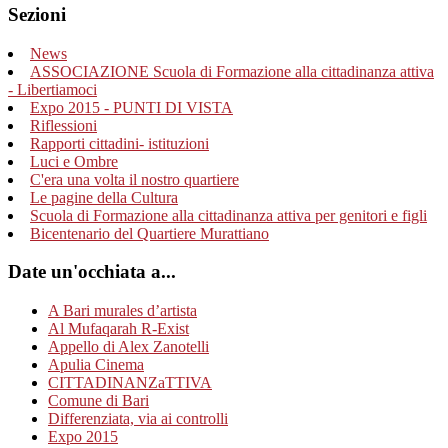
Sezioni
News
ASSOCIAZIONE Scuola di Formazione alla cittadinanza attiva
- Libertiamoci
Expo 2015 - PUNTI DI VISTA
Riflessioni
Rapporti cittadini- istituzioni
Luci e Ombre
C'era una volta il nostro quartiere
Le pagine della Cultura
Scuola di Formazione alla cittadinanza attiva per genitori e figli
Bicentenario del Quartiere Murattiano
Date un'occhiata a...
A Bari murales d’artista
Al Mufaqarah R-Exist
Appello di Alex Zanotelli
Apulia Cinema
CITTADINANZaTTIVA
Comune di Bari
Differenziata, via ai controlli
Expo 2015