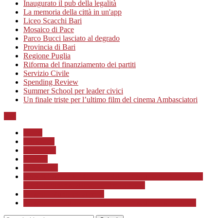
Inaugurato il pub della legalità
La memoria della città in un'app
Liceo Scacchi Bari
Mosaico di Pace
Parco Bucci lasciato al degrado
Provincia di Bari
Regione Puglia
Riforma del finanziamento dei partiti
Servizio Civile
Spending Review
Summer School per leader civici
Un finale triste per l’ultimo film del cinema Ambasciatori
Top
Home
Chi siamo
Redazione
Contatti
LINK Utili
ASSOCIAZIONE CULTURALE “Scuola di Formazione
alla Cittadinanza Attiva – Libertiamoci”
Progetto MunicipioAperto
Progetto di Educazione civica con le scuole a.s. 2020/21