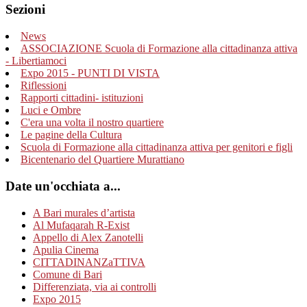
Sezioni
News
ASSOCIAZIONE Scuola di Formazione alla cittadinanza attiva
- Libertiamoci
Expo 2015 - PUNTI DI VISTA
Riflessioni
Rapporti cittadini- istituzioni
Luci e Ombre
C'era una volta il nostro quartiere
Le pagine della Cultura
Scuola di Formazione alla cittadinanza attiva per genitori e figli
Bicentenario del Quartiere Murattiano
Date un'occhiata a...
A Bari murales d’artista
Al Mufaqarah R-Exist
Appello di Alex Zanotelli
Apulia Cinema
CITTADINANZaTTIVA
Comune di Bari
Differenziata, via ai controlli
Expo 2015