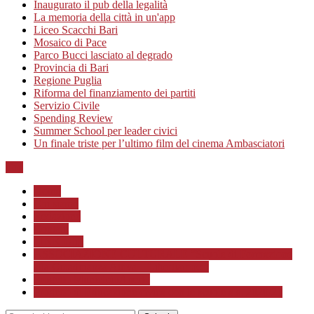
Inaugurato il pub della legalità
La memoria della città in un'app
Liceo Scacchi Bari
Mosaico di Pace
Parco Bucci lasciato al degrado
Provincia di Bari
Regione Puglia
Riforma del finanziamento dei partiti
Servizio Civile
Spending Review
Summer School per leader civici
Un finale triste per l’ultimo film del cinema Ambasciatori
Top
Home
Chi siamo
Redazione
Contatti
LINK Utili
ASSOCIAZIONE CULTURALE “Scuola di Formazione
alla Cittadinanza Attiva – Libertiamoci”
Progetto MunicipioAperto
Progetto di Educazione civica con le scuole a.s. 2020/21