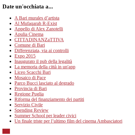
Date un'occhiata a...
A Bari murales d’artista
Al Mufaqarah R-Exist
Appello di Alex Zanotelli
Apulia Cinema
CITTADINANZaTTIVA
Comune di Bari
Differenziata, via ai controlli
Expo 2015
Inaugurato il pub della legalità
La memoria della città in un'app
Liceo Scacchi Bari
Mosaico di Pace
Parco Bucci lasciato al degrado
Provincia di Bari
Regione Puglia
Riforma del finanziamento dei partiti
Servizio Civile
Spending Review
Summer School per leader civici
Un finale triste per l’ultimo film del cinema Ambasciatori
Top