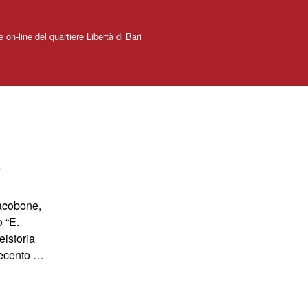
e on-line del quartiere Libertà di Bari
a
acobone,
o “E.
eistoria
vecento …