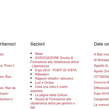
ertiamoci
Sezioni
Date un
News
ico
A Bari mura
ASSOCIAZIONE Scuola di
Al Mufaqar
Formazione alla cittadinanza attiva
o “Fiuta il
Appello di 
- Libertiamoci
Expo 2015 - PUNTI DI VISTA
Apulia Ci
Riflessioni
co “Bari
CITTADIN
Rapporti cittadini- istituzioni
Comune di
Luci e Ombre
C'era una volta il nostro
co “Bari da
Differenziat
quartiere
ticare”
Expo 2015
Le pagine della Cultura
Genitori e
Scuola di Formazione alla
Inaugurato 
cittadinanza attiva per genitori e
La memoria
figli