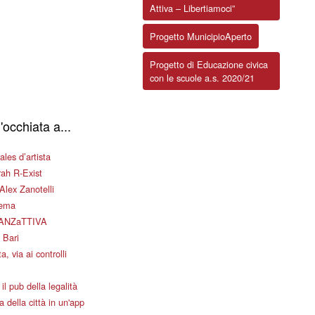
Attiva – Libertiamoci”
Progetto MunicipioAperto
Progetto di Educazione civica
con le scuole a.s. 2020/21
'occhiata a...
les d’artista
ah R-Exist
Alex Zanotelli
nema
ANZaTTIVA
 Bari
a, via ai controlli
il pub della legalità
 della città in un'app