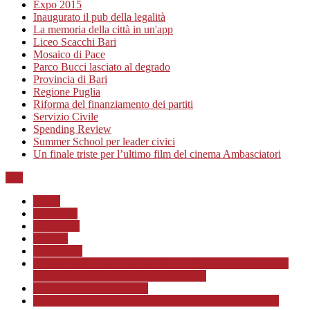
Expo 2015
Inaugurato il pub della legalità
La memoria della città in un'app
Liceo Scacchi Bari
Mosaico di Pace
Parco Bucci lasciato al degrado
Provincia di Bari
Regione Puglia
Riforma del finanziamento dei partiti
Servizio Civile
Spending Review
Summer School per leader civici
Un finale triste per l’ultimo film del cinema Ambasciatori
Top
Home
Chi siamo
Redazione
Contatti
LINK Utili
ASSOCIAZIONE CULTURALE “Scuola di Formazione
alla Cittadinanza Attiva – Libertiamoci”
Progetto MunicipioAperto
Progetto di Educazione civica con le scuole a.s. 2020/21