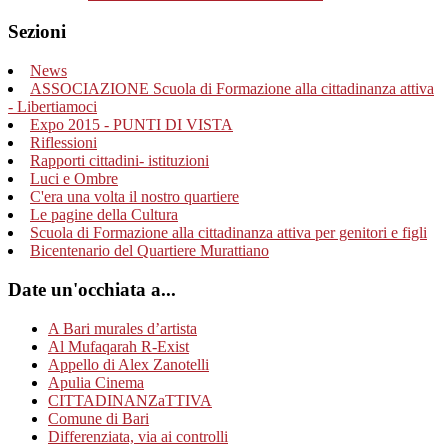
Sezioni
News
ASSOCIAZIONE Scuola di Formazione alla cittadinanza attiva
- Libertiamoci
Expo 2015 - PUNTI DI VISTA
Riflessioni
Rapporti cittadini- istituzioni
Luci e Ombre
C'era una volta il nostro quartiere
Le pagine della Cultura
Scuola di Formazione alla cittadinanza attiva per genitori e figli
Bicentenario del Quartiere Murattiano
Date un'occhiata a...
A Bari murales d’artista
Al Mufaqarah R-Exist
Appello di Alex Zanotelli
Apulia Cinema
CITTADINANZaTTIVA
Comune di Bari
Differenziata, via ai controlli