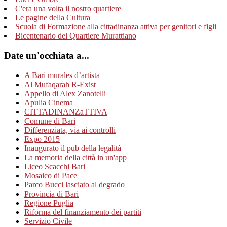
C'era una volta il nostro quartiere
Le pagine della Cultura
Scuola di Formazione alla cittadinanza attiva per genitori e figli
Bicentenario del Quartiere Murattiano
Date un'occhiata a...
A Bari murales d’artista
Al Mufaqarah R-Exist
Appello di Alex Zanotelli
Apulia Cinema
CITTADINANZaTTIVA
Comune di Bari
Differenziata, via ai controlli
Expo 2015
Inaugurato il pub della legalità
La memoria della città in un'app
Liceo Scacchi Bari
Mosaico di Pace
Parco Bucci lasciato al degrado
Provincia di Bari
Regione Puglia
Riforma del finanziamento dei partiti
Servizio Civile