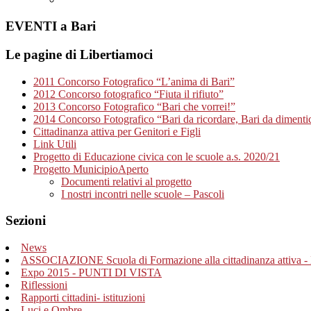
EVENTI a Bari
Le pagine di Libertiamoci
2011 Concorso Fotografico “L’anima di Bari”
2012 Concorso fotografico “Fiuta il rifiuto”
2013 Concorso Fotografico “Bari che vorrei!”
2014 Concorso Fotografico “Bari da ricordare, Bari da dimenti
Cittadinanza attiva per Genitori e Figli
Link Utili
Progetto di Educazione civica con le scuole a.s. 2020/21
Progetto MunicipioAperto
Documenti relativi al progetto
I nostri incontri nelle scuole – Pascoli
Sezioni
News
ASSOCIAZIONE Scuola di Formazione alla cittadinanza attiva - 
Expo 2015 - PUNTI DI VISTA
Riflessioni
Rapporti cittadini- istituzioni
Luci e Ombre