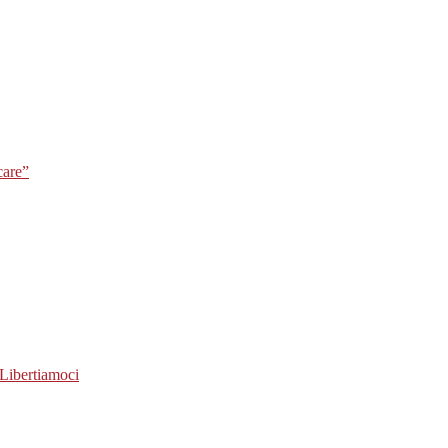
care”
Libertiamoci