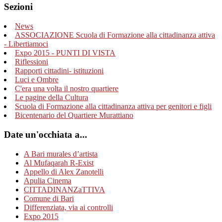
Sezioni
News
ASSOCIAZIONE Scuola di Formazione alla cittadinanza attiva
- Libertiamoci
Expo 2015 - PUNTI DI VISTA
Riflessioni
Rapporti cittadini- istituzioni
Luci e Ombre
C'era una volta il nostro quartiere
Le pagine della Cultura
Scuola di Formazione alla cittadinanza attiva per genitori e figli
Bicentenario del Quartiere Murattiano
Date un'occhiata a...
A Bari murales d’artista
Al Mufaqarah R-Exist
Appello di Alex Zanotelli
Apulia Cinema
CITTADINANZaTTIVA
Comune di Bari
Differenziata, via ai controlli
Expo 2015