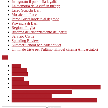
Inaugurato il pub della legalità
La memoria della città in un'app
Liceo Scacchi Bari
Mosaico di Pace
Parco Bucci lasciato al degrado
Provincia di Bari
Regione Puglia
Riforma del finanziamento dei partiti
Servizio Civile
Spending Review
Summer School per leader civici
Un finale triste per l’ultimo film del cinema Ambasciatori
Top
Home
Chi siamo
Redazione
Contatti
LINK Utili
ASSOCIAZIONE CULTURALE “Scuola di Formazione
alla Cittadinanza Attiva – Libertiamoci”
Progetto MunicipioAperto
Progetto di Educazione civica con le scuole a.s. 2020/21