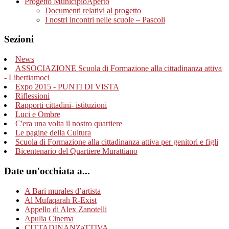
Progetto MunicipioAperto
Documenti relativi al progetto
I nostri incontri nelle scuole – Pascoli
Sezioni
News
ASSOCIAZIONE Scuola di Formazione alla cittadinanza attiva
- Libertiamoci
Expo 2015 - PUNTI DI VISTA
Riflessioni
Rapporti cittadini- istituzioni
Luci e Ombre
C'era una volta il nostro quartiere
Le pagine della Cultura
Scuola di Formazione alla cittadinanza attiva per genitori e figli
Bicentenario del Quartiere Murattiano
Date un'occhiata a...
A Bari murales d’artista
Al Mufaqarah R-Exist
Appello di Alex Zanotelli
Apulia Cinema
CITTADINANZaTTIVA