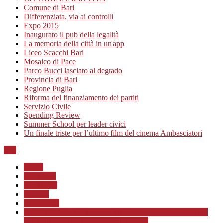
Comune di Bari
Differenziata, via ai controlli
Expo 2015
Inaugurato il pub della legalità
La memoria della città in un'app
Liceo Scacchi Bari
Mosaico di Pace
Parco Bucci lasciato al degrado
Provincia di Bari
Regione Puglia
Riforma del finanziamento dei partiti
Servizio Civile
Spending Review
Summer School per leader civici
Un finale triste per l’ultimo film del cinema Ambasciatori
Top
Home
Chi siamo
Redazione
Contatti
LINK Utili
ASSOCIAZIONE CULTURALE “Scuola di Formazione
alla Cittadinanza Attiva – Libertiamoci”