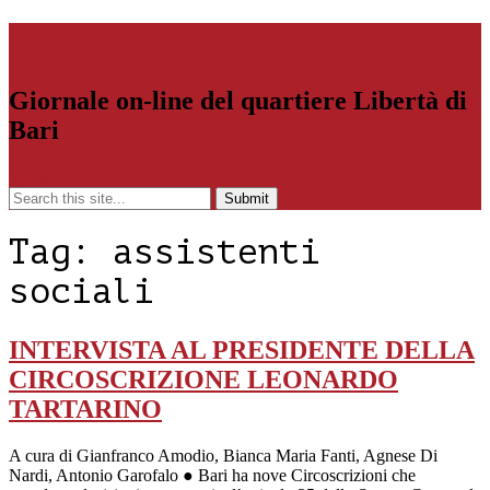
Libertiamoci.Bari.it
Giornale on-line del quartiere Libertà di
Bari
Menu
Tag:
assistenti
sociali
INTERVISTA AL PRESIDENTE DELLA
CIRCOSCRIZIONE LEONARDO
TARTARINO
A cura di Gianfranco Amodio, Bianca Maria Fanti, Agnese Di
Nardi, Antonio Garofalo ● Bari ha nove Circoscrizioni che