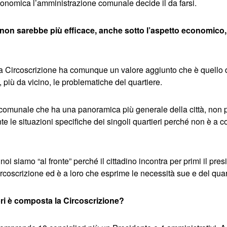
economica l’amministrazione comunale decide il da farsi.
on sarebbe più efficace, anche sotto l’aspetto economico, l
la Circoscrizione ha comunque un valore aggiunto che è quello 
 più da vicino, le problematiche del quartiere.
comunale che ha una panoramica più generale della città, non p
e le situazioni specifiche dei singoli quartieri perché non è a con
oi siamo “al fronte” perché il cittadino incontra per primi il pres
ircoscrizione ed è a loro che esprime le necessità sue e del quar
i è composta la Circoscrizione?