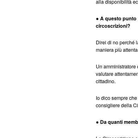
alla disponibilità 
● A questo punto n
circoscrizioni?
Direi di no perché 
maniera più attenta,
Un amministratore 
valutare attentament
cittadino.
Io dico sempre che n
consigliere della C
● Da quanti membr