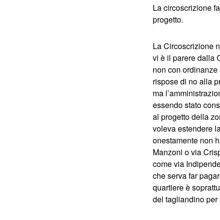
La circoscrizione fa
progetto.
La Circoscrizione 
vi è il parere dall
non con ordinanze s
rispose di no alla 
ma l’amministrazione
essendo stato consi
al progetto della z
voleva estendere la
onestamente non ha
Manzoni o via Crisp
come via Indipenden
che serva far pagare
quartiere è sopratt
del tagliandino per