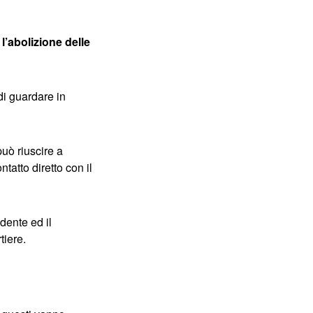
’abolizione delle
di guardare in
uò riuscire a
tatto diretto con il
idente ed il
tiere.