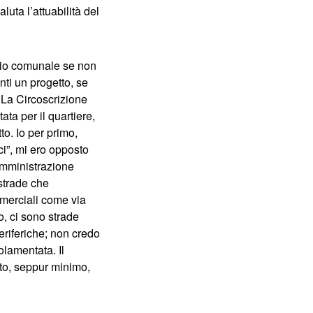
uta l’attuabilità del
lio comunale se non
nti un progetto, se
 La Circoscrizione
ta per il quartiere,
to. Io per primo,
i”, mi ero opposto
’amministrazione
strade che
mmerciali come via
o, ci sono strade
eriferiche; non credo
olamentata. Il
nto, seppur minimo,