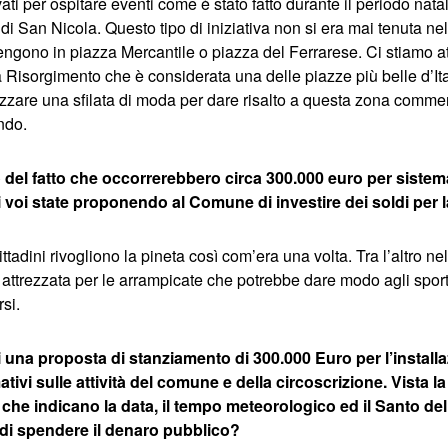
ati per ospitare eventi come è stato fatto durante il periodo nata
io di San Nicola. Questo tipo di iniziativa non si era mai tenuta ne
 tengono in piazza Mercantile o piazza del Ferrarese. Ci stiamo 
za Risorgimento che è considerata una delle piazze più belle d’It
izzare una sfilata di moda per dare risalto a questa zona commerc
ndo.
 del fatto che occorrerebbero circa 300.000 euro per sistem
voi state proponendo al Comune di investire dei soldi per l
ttadini rivogliono la pineta così com’era una volta. Tra l’altro nel
e attrezzata per le arrampicate che potrebbe dare modo agli spor
rsi.
 una proposta di stanziamento di 300.000 Euro per l’installa
ativi sulle attività del comune e della circoscrizione. Vista la t
ti che indicano la data, il tempo meteorologico ed il Santo de
di spendere il denaro pubblico?