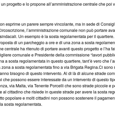
 un progetto e lo propone all’amministrazione centrale che poi val
non esprime un parere sempre vincolante, ma in sede di Consig
a Circoscrizione, l’amministrazione comunale non può portare ava
indacali. Un esempio è la sosta regolamentata per il quartiere.
proposta di un parcheggio a ore e di una zona a sosta regolamenta
 centrale ha ritenuto di portare avanti questo progetto e l’ha fat
gliere comunale e Presidente della commissione “lavori pubblic
ona a sosta regolamentata in questo quartiere, tant’è vero che l
 zona a sosta regolamentata fino a via Brigata Regina.Ci sono 
nno bisogno di questo intervento. Al di là di alcune strade co
i che possono essere interessate da un intervento di questo tip
za, via Malta, via Tenente Porcelli che sono strade piccole e p
 al cittadino che risiede in queste strade per avere la sosta reg
utto popolare e molti cittadini non possono sostenere il pagame
 la sosta regolamentata.