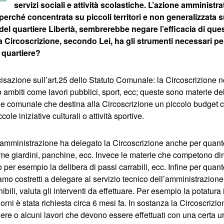
servizi sociali e attività scolastiche. L’azione amminist
 perché concentrata su piccoli territori e non generalizzata su 
del quartiere Libertà, sembrerebbe negare l’efficacia di quest
Circoscrizione, secondo Lei, ha gli strumenti necessari per
o quartiere?
cisazione sull’art.25 dello Statuto Comunale: la Circoscrizione n
o ambiti come lavori pubblici, sport, ecc; queste sono materie de
e comunale che destina alla Circoscrizione un piccolo budget c
le iniziative culturali o attività sportive.
l’amministrazione ha delegato la Circoscrizione anche per quanto
come giardini, panchine, ecc. Invece le materie che competono di
 per esempio la delibera di passi carrabili, ecc. Infine per quant
amo costretti a delegare al servizio tecnico dell’amministrazione
ibili, valuta gli interventi da effettuare. Per esempio la potatura
giorni è stata richiesta circa 6 mesi fa. In sostanza la Circoscriz
iere o alcuni lavori che devono essere effettuati con una certa 