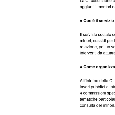
La Circoscrizione c
aggiunti i membri de
●
Cos’è il servizi
Il servizio sociale 
minori, sussidi per 
relazione, poi un v
interventi da attuar
● Come organizzate
All’interno della C
lavori pubblici e i
4 commissioni speci
tematiche particolar
consulta dei minori