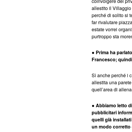
coinvolgere dei priv
allestito il Villagg
perché di solito si
far rivalutare piaz
estate vorrei organ
purtroppo sta more
● Prima ha parlato
Francesco; quindi 
Sì anche perché i ci
allestita una paret
quell’area di allena
● Abbiamo letto di
pubblicitari inform
quelli già installa
un modo corretto 