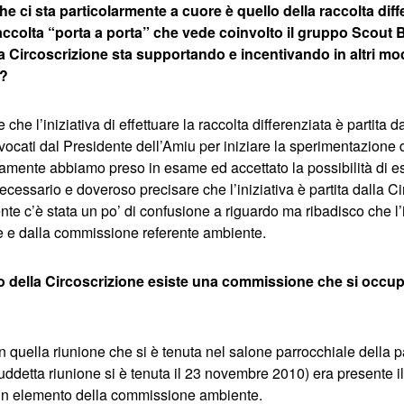
 ci sta particolarmente a cuore è quello della raccolta diffe
raccolta “porta a porta” che vede coinvolto il gruppo Scout B
 la Circoscrizione sta supportando e incentivando in altri mod
a?
 che l’iniziativa di effettuare la raccolta differenziata è partita d
vocati dal Presidente dell’Amiu per iniziare la sperimentazione d
amente abbiamo preso in esame ed accettato la possibilità di e
ecessario e doveroso precisare che l’iniziativa è partita dalla C
nte c’è stata un po’ di confusione a riguardo ma ribadisco che l’i
e e dalla commissione referente ambiente.
no della Circoscrizione esiste una commissione che si occu
 in quella riunione che si è tenuta nel salone parrocchiale della
ddetta riunione si è tenuta il 23 novembre 2010) era presente il
un elemento della commissione ambiente.