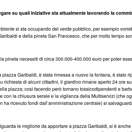
egare su quali iniziative sta attualmente lavorando la com
iente si sta occupando del verde pubblico, per esempio vorre
 Garibaldi e della pineta San Francesco, che per molto tempo son
 la pineta necessiti di circa 300.000-400.000 euro per poter ess
 piazza Garibaldi, è stata rimessa a nuovo la fontana, è stato ri
u richiesta di alcuni cittadini, il giardino rimane aperto 24 ore s
ella piazza; così facendo però tornano tossicodipendenti e barbo
e con la chiusura serale e la vigilanza della Multiservizi (che og
 ha ricevuto fondi dall’amministrazione centrale) si salvaguar
 riguarda le migliorie da apportare a piazza Garibaldi, si è anche