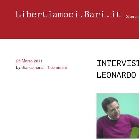
Libertiamoci.Bari.it
Giornal
25 Marzo 2011
INTERVIS
by
Biancamaria
1 comment
LEONARDO