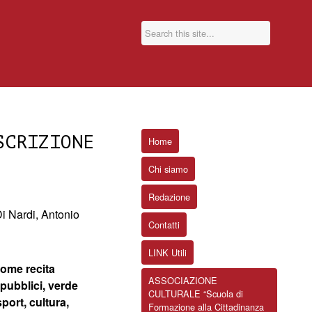
SCRIZIONE
Home
Chi siamo
Redazione
i Nardi, Antonio
Contatti
LINK Utili
come recita
ASSOCIAZIONE
 pubblici, verde
CULTURALE “Scuola di
port, cultura,
Formazione alla Cittadinanza