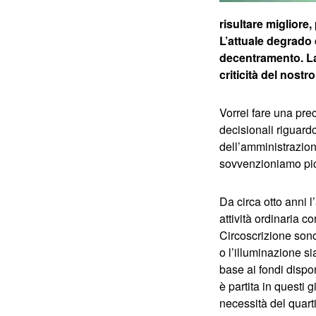
risultare migliore,
L’attuale degrado 
decentramento. La 
criticità del nostr
Vorrei fare una pre
decisionali riguard
dell’amministrazion
sovvenzioniamo picco
Da circa otto anni 
attività ordinaria 
Circoscrizione sono
o l’illuminazione si
base ai fondi dispon
è partita in questi 
necessità del quart