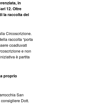
renziata, in
ari 12. Oltre
i la raccolta dei
alla Circoscrizione.
ella raccolta “porta
ssere coadiuvati
ircoscrizione e non
niziativa è partita
pa proprio
 parrocchia San
 consigliere Dott.