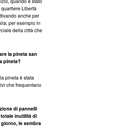
lizio, quando è stato
l quartiere Libertà
attivando anche per
alia; per esempio in
iale della città che
are la pineta san
a pineta?
la pineta è stata
tivi che frequentano
zione di pannelli
otale inutilità di
l giorno, le sembra