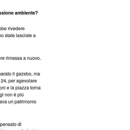
missione ambiente?
bbe rivedere
o state lasciate a
ere rimessa a nuovo.
parato il gazebo, ma
u 24, per agevolare
ni e la piazza torna
gi non è più
dava un patrimonio
 pensato di