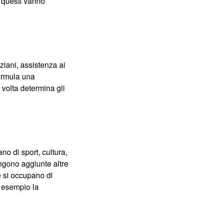
A questi vanno
ziani, assistenza ai
formula una
 volta determina gli
o di sport, cultura,
ngono aggiunte altre
e si occupano di
r esempio la