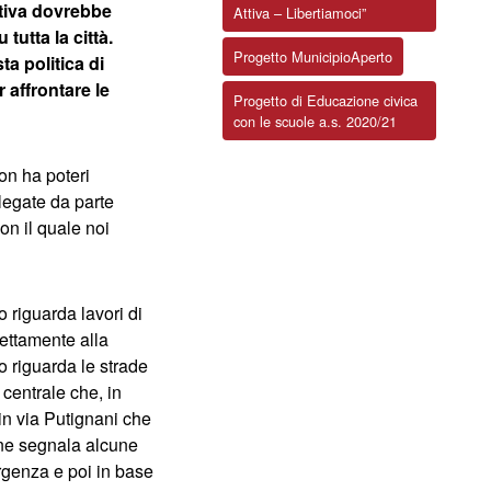
rativa dovrebbe
Attiva – Libertiamoci”
tutta la città.
Progetto MunicipioAperto
a politica di
 affrontare le
Progetto di Educazione civica
con le scuole a.s. 2020/21
on ha poteri
legate da parte
on il quale noi
 riguarda lavori di
rettamente alla
o riguarda le strade
 centrale che, in
 in via Putignani che
ione segnala alcune
urgenza e poi in base