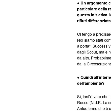
● Un argomento che
particolare della 
questa iniziativa,
rifiuti differenziat
Ci tengo a precisare
Noi siamo stati con
a porta”. Successiv
dagli Scout, ma è n
da altri. Probabilme
dalla Circoscrizion
●
Quindi all’inter
dell’ambiente?
Sì, tant’è vero che
Rocco (N.d.R. La su
Antuofermo che è 