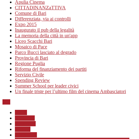
Apulia Cinema
CITTADINANZaTTIVA
Comune di Bari
Differenziata, via ai controlli
Expo 2015
Inaugurato il pub della legalità
La memoria della città in un'app
Liceo Scacchi Bari
Mosaico di Pace
Parco Bucci lasciato al degrado
Provincia di Bari
Regione Puglia
Riforma del finanziamento dei partiti
Servizio Civile
Spending Review
Summer School per leader civici
Un finale triste per l’ultimo film del cinema Ambasciatori
Top
Home
Chi siamo
Redazione
Contatti
LINK Utili