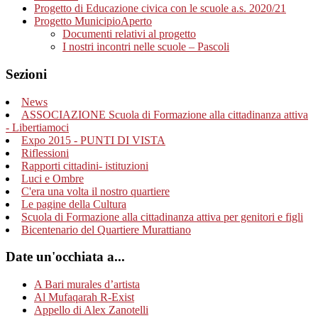
Progetto di Educazione civica con le scuole a.s. 2020/21
Progetto MunicipioAperto
Documenti relativi al progetto
I nostri incontri nelle scuole – Pascoli
Sezioni
News
ASSOCIAZIONE Scuola di Formazione alla cittadinanza attiva
- Libertiamoci
Expo 2015 - PUNTI DI VISTA
Riflessioni
Rapporti cittadini- istituzioni
Luci e Ombre
C'era una volta il nostro quartiere
Le pagine della Cultura
Scuola di Formazione alla cittadinanza attiva per genitori e figli
Bicentenario del Quartiere Murattiano
Date un'occhiata a...
A Bari murales d’artista
Al Mufaqarah R-Exist
Appello di Alex Zanotelli