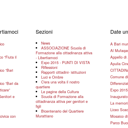
ertiamoci
Sezioni
Date un
News
ico
A Bari mura
ASSOCIAZIONE Scuola di
Al Mufaqar
Formazione alla cittadinanza attiva
o “Fiuta il
Appello di 
- Libertiamoci
Expo 2015 - PUNTI DI VISTA
Apulia Ci
Riflessioni
co “Bari
CITTADIN
Rapporti cittadini- istituzioni
Comune di
Luci e Ombre
C'era una volta il nostro
co “Bari da
Differenziat
quartiere
ticare”
Expo 2015
Le pagine della Cultura
Genitori e
Scuola di Formazione alla
Inaugurato 
cittadinanza attiva per genitori e
La memoria
figli
Liceo Scac
Bicentenario del Quartiere
Murattiano
civica con
Mosaico d
Parco Bucc