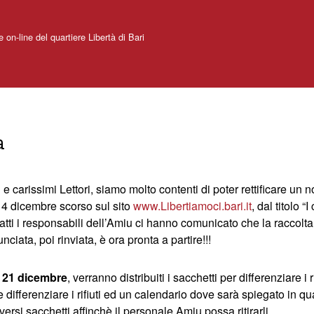
e on-line del quartiere Libertà di Bari
a
 e carissimi Lettori, siamo molto contenti di poter rettificare un
 14 dicembre scorso sul sito
www.Libertiamoci.bari.it
, dal titolo “
Infatti i responsabili dell’Amiu ci hanno comunicato che la raccolta
nciata, poi rinviata, è ora pronta a partire!!!
 21 dicembre
, verranno distribuiti i sacchetti per differenziare i ri
differenziare i rifiuti ed un calendario dove sarà spiegato in qua
iversi sacchetti affinchè il personale Amiu possa ritirarli.