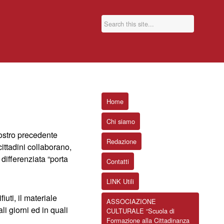
Home
Chi siamo
 nostro precedente
Redazione
I cittadini collaborano,
 differenziata “porta
Contatti
LINK Utili
fiuti, il materiale
ASSOCIAZIONE
li giorni ed in quali
CULTURALE “Scuola di
Formazione alla Cittadinanza