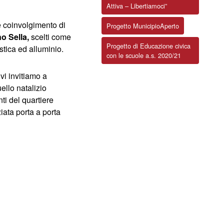
Attiva – Libertiamoci”
le coinvolgimento di
Progetto MunicipioAperto
no Sella,
scelti come
Progetto di Educazione civica
astica ed alluminio.
con le scuole a.s. 2020/21
vi invitiamo a
ello natalizio
nti del quartiere
iata porta a porta