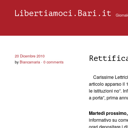
Libertiamoci.Bari.it
Giornal
20 Dicembre 2010
Rettific
by
Biancamaria
0 comments
Carissime Lettrici
articolo apparso il
le istituzioni no”. 
a porta”, prima annu
Martedì prossimo,
informativo su come 
orari depositare i d