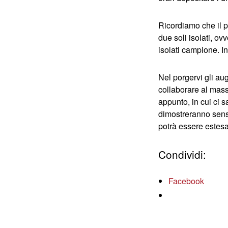
Ricordiamo che il p
due soli isolati, ovv
isolati campione.
I
Nel porgervi gli aug
collaborare al mass
appunto, in cui ci s
dimostreranno sensi
potrà essere estesa
Condividi:
Facebook