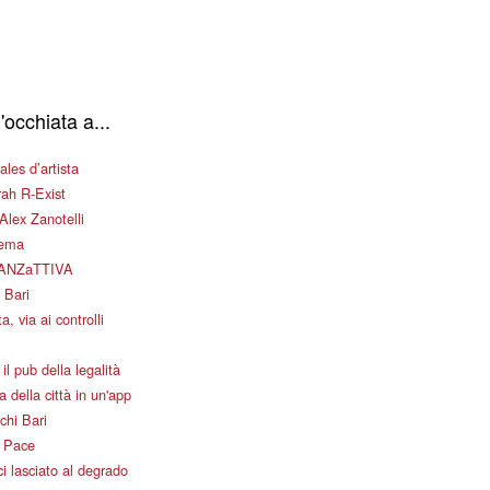
'occhiata a...
les d’artista
ah R-Exist
Alex Zanotelli
nema
ANZaTTIVA
 Bari
a, via ai controlli
il pub della legalità
 della città in un'app
chi Bari
i Pace
i lasciato al degrado