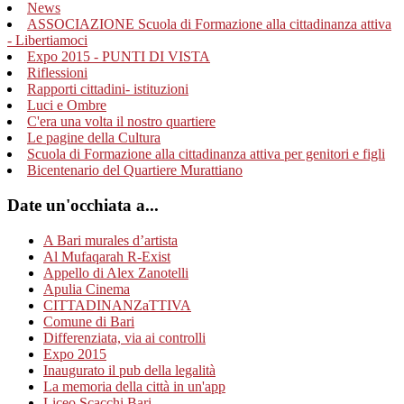
News
ASSOCIAZIONE Scuola di Formazione alla cittadinanza attiva
- Libertiamoci
Expo 2015 - PUNTI DI VISTA
Riflessioni
Rapporti cittadini- istituzioni
Luci e Ombre
C'era una volta il nostro quartiere
Le pagine della Cultura
Scuola di Formazione alla cittadinanza attiva per genitori e figli
Bicentenario del Quartiere Murattiano
Date un'occhiata a...
A Bari murales d’artista
Al Mufaqarah R-Exist
Appello di Alex Zanotelli
Apulia Cinema
CITTADINANZaTTIVA
Comune di Bari
Differenziata, via ai controlli
Expo 2015
Inaugurato il pub della legalità
La memoria della città in un'app
Liceo Scacchi Bari