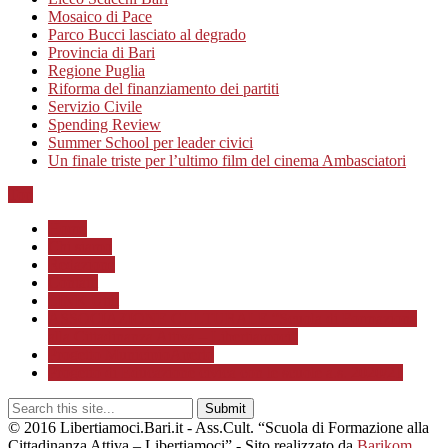
Mosaico di Pace
Parco Bucci lasciato al degrado
Provincia di Bari
Regione Puglia
Riforma del finanziamento dei partiti
Servizio Civile
Spending Review
Summer School per leader civici
Un finale triste per l’ultimo film del cinema Ambasciatori
Top
Home
Chi siamo
Redazione
Contatti
LINK Utili
ASSOCIAZIONE CULTURALE “Scuola di Formazione
alla Cittadinanza Attiva – Libertiamoci”
Progetto MunicipioAperto
Progetto di Educazione civica con le scuole a.s. 2020/21
© 2016 Libertiamoci.Bari.it - Ass.Cult. “Scuola di Formazione alla
Cittadinanza Attiva – Libertiamoci” - Sito realizzato da
Barikom
.