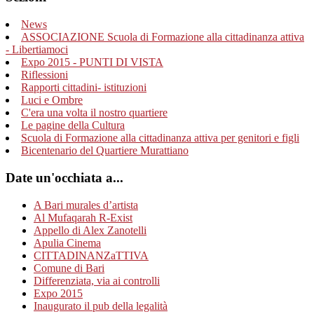
News
ASSOCIAZIONE Scuola di Formazione alla cittadinanza attiva
- Libertiamoci
Expo 2015 - PUNTI DI VISTA
Riflessioni
Rapporti cittadini- istituzioni
Luci e Ombre
C'era una volta il nostro quartiere
Le pagine della Cultura
Scuola di Formazione alla cittadinanza attiva per genitori e figli
Bicentenario del Quartiere Murattiano
Date un'occhiata a...
A Bari murales d’artista
Al Mufaqarah R-Exist
Appello di Alex Zanotelli
Apulia Cinema
CITTADINANZaTTIVA
Comune di Bari
Differenziata, via ai controlli
Expo 2015
Inaugurato il pub della legalità