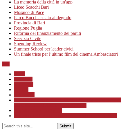
La memoria della città in un'app
Liceo Scacchi Bari
Mosaico di Pace
Parco Bucci lasciato al degrado
Provincia di Bari
Regione Puglia
Riforma del finanziamento dei partiti
Servizio Civile
Spending Review
Summer School per leader civici
Un finale triste per l’ultimo film del cinema Ambasciatori
Top
Home
Chi siamo
Redazione
Contatti
LINK Utili
ASSOCIAZIONE CULTURALE “Scuola di Formazione
alla Cittadinanza Attiva – Libertiamoci”
Progetto MunicipioAperto
Progetto di Educazione civica con le scuole a.s. 2020/21