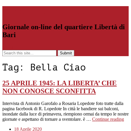
Libertiamoci.Bari.it
Giornale on-line del quartiere Libertà di
Bari
Menu
Tag:
Bella Ciao
25 APRILE 1945: LA LIBERTA’ CHE
NON CONOSCE SCONFITTA
Intervista di Antonio Garofalo a Rosaria Lopedote foto tratte dalla
pagina facebook di R. Lopedote In città le bandiere sui balconi,
inondate dalla luce di primavera, riempiono ormai da tempo le nostre
giornate e aspettano di tornare a sventolare. è …
Continue reading
18 Aprile 2020