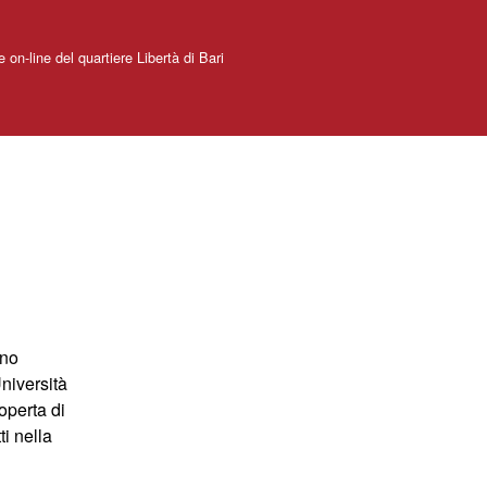
e on-line del quartiere Libertà di Bari
ano
niversità
coperta di
ti nella