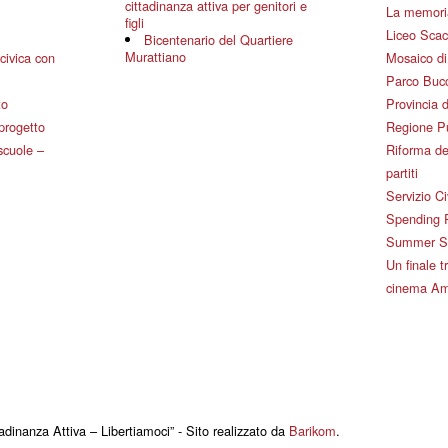
cittadinanza attiva per genitori e
La memoria
figli
Liceo Scac
Bicentenario del Quartiere
Murattiano
civica con
Mosaico d
Parco Bucc
to
Provincia d
 progetto
Regione P
 scuole –
Riforma de
partiti
Servizio Ci
Spending 
Summer Sch
Un finale tr
cinema Am
adinanza Attiva – Libertiamoci” - Sito realizzato da
Barikom
.