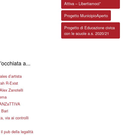
Attiva – Libertiamoci”
Progetto MunicipioAperto
Progetto di Educazione civica
con le scuole a.s. 2020/21
'occhiata a...
les d’artista
ah R-Exist
Alex Zanotelli
nema
ANZaTTIVA
 Bari
a, via ai controlli
il pub della legalità