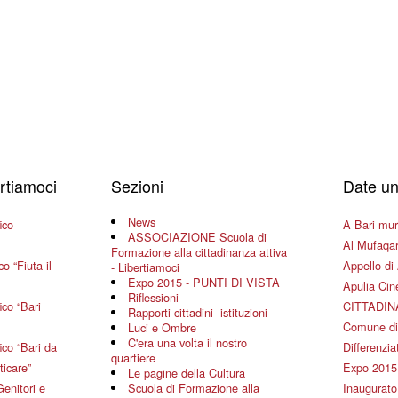
ertiamoci
Sezioni
Date un
News
ico
A Bari mura
ASSOCIAZIONE Scuola di
Al Mufaqar
Formazione alla cittadinanza attiva
o “Fiuta il
Appello di 
- Libertiamoci
Expo 2015 - PUNTI DI VISTA
Apulia Ci
Riflessioni
co “Bari
CITTADIN
Rapporti cittadini- istituzioni
Comune di
Luci e Ombre
C'era una volta il nostro
co “Bari da
Differenziat
quartiere
ticare”
Expo 2015
Le pagine della Cultura
Genitori e
Scuola di Formazione alla
Inaugurato 