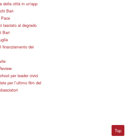
 della città in un'app
chi Bari
i Pace
i lasciato al degrado
i Bari
uglia
l finanziamento dei
vile
Review
ool per leader civici
iste per l’ultimo film del
basciatori
Top