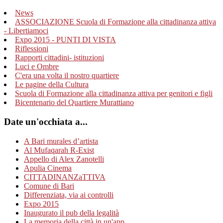
News
ASSOCIAZIONE Scuola di Formazione alla cittadinanza attiva
- Libertiamoci
Expo 2015 - PUNTI DI VISTA
Riflessioni
Rapporti cittadini- istituzioni
Luci e Ombre
C'era una volta il nostro quartiere
Le pagine della Cultura
Scuola di Formazione alla cittadinanza attiva per genitori e figli
Bicentenario del Quartiere Murattiano
Date un'occhiata a...
A Bari murales d’artista
Al Mufaqarah R-Exist
Appello di Alex Zanotelli
Apulia Cinema
CITTADINANZaTTIVA
Comune di Bari
Differenziata, via ai controlli
Expo 2015
Inaugurato il pub della legalità
La memoria della città in un'app