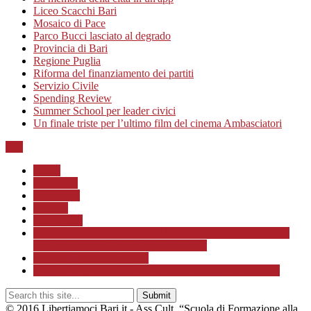
Liceo Scacchi Bari
Mosaico di Pace
Parco Bucci lasciato al degrado
Provincia di Bari
Regione Puglia
Riforma del finanziamento dei partiti
Servizio Civile
Spending Review
Summer School per leader civici
Un finale triste per l’ultimo film del cinema Ambasciatori
Top
Home
Chi siamo
Redazione
Contatti
LINK Utili
ASSOCIAZIONE CULTURALE “Scuola di Formazione
alla Cittadinanza Attiva – Libertiamoci”
Progetto MunicipioAperto
Progetto di Educazione civica con le scuole a.s. 2020/21
© 2016 Libertiamoci.Bari.it - Ass.Cult. “Scuola di Formazione alla