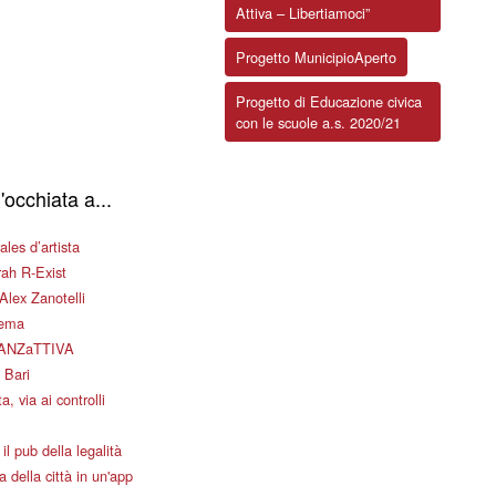
Attiva – Libertiamoci”
Progetto MunicipioAperto
Progetto di Educazione civica
con le scuole a.s. 2020/21
'occhiata a...
les d’artista
ah R-Exist
Alex Zanotelli
nema
ANZaTTIVA
 Bari
a, via ai controlli
il pub della legalità
 della città in un'app