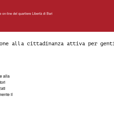
e on-line del quartiere Libertà di Bari
one alla cittadinanza attiva per gent
e alla
tori
zati
mente il