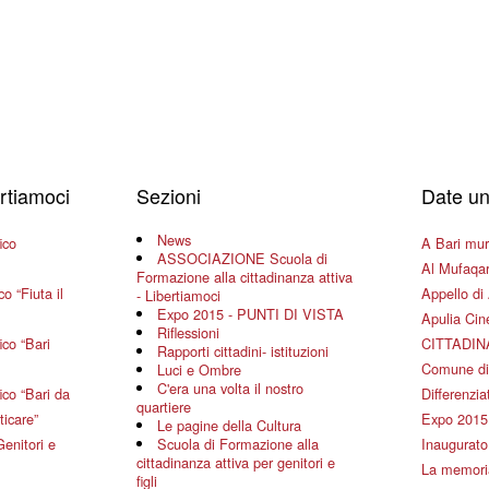
ertiamoci
Sezioni
Date un
News
ico
A Bari mura
ASSOCIAZIONE Scuola di
Al Mufaqar
Formazione alla cittadinanza attiva
o “Fiuta il
Appello di 
- Libertiamoci
Expo 2015 - PUNTI DI VISTA
Apulia Ci
Riflessioni
co “Bari
CITTADIN
Rapporti cittadini- istituzioni
Comune di
Luci e Ombre
C'era una volta il nostro
co “Bari da
Differenziat
quartiere
ticare”
Expo 2015
Le pagine della Cultura
Genitori e
Scuola di Formazione alla
Inaugurato 
cittadinanza attiva per genitori e
La memoria
figli