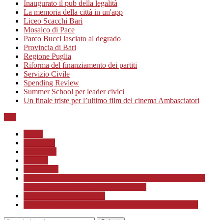
Inaugurato il pub della legalità
La memoria della città in un'app
Liceo Scacchi Bari
Mosaico di Pace
Parco Bucci lasciato al degrado
Provincia di Bari
Regione Puglia
Riforma del finanziamento dei partiti
Servizio Civile
Spending Review
Summer School per leader civici
Un finale triste per l’ultimo film del cinema Ambasciatori
Top
Home
Chi siamo
Redazione
Contatti
LINK Utili
ASSOCIAZIONE CULTURALE “Scuola di Formazione
alla Cittadinanza Attiva – Libertiamoci”
Progetto MunicipioAperto
Progetto di Educazione civica con le scuole a.s. 2020/21