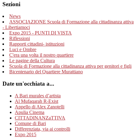
Sezioni
News
ASSOCIAZIONE Scuola di Formazione alla cittadinanza attiva
- Libertiamoci
Expo 2015 - PUNTI DI VISTA
Riflessioni
Rapporti cittadini- istituzioni
Luci e Ombre
C'era una volta il nostro quartiere
Le pagine della Cultura
Scuola di Formazione alla cittadinanza attiva per genitori e figli
Bicentenario del Quartiere Murattiano
Date un'occhiata a...
A Bari murales d’artista
Al Mufaqarah R-Exist
Appello di Alex Zanotelli
Apulia Cinema
CITTADINANZaTTIVA
Comune di Bari
Differenziata, via ai controlli
Expo 2015