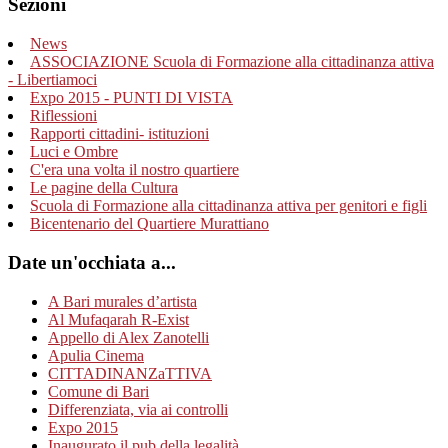
Sezioni
News
ASSOCIAZIONE Scuola di Formazione alla cittadinanza attiva
- Libertiamoci
Expo 2015 - PUNTI DI VISTA
Riflessioni
Rapporti cittadini- istituzioni
Luci e Ombre
C'era una volta il nostro quartiere
Le pagine della Cultura
Scuola di Formazione alla cittadinanza attiva per genitori e figli
Bicentenario del Quartiere Murattiano
Date un'occhiata a...
A Bari murales d’artista
Al Mufaqarah R-Exist
Appello di Alex Zanotelli
Apulia Cinema
CITTADINANZaTTIVA
Comune di Bari
Differenziata, via ai controlli
Expo 2015
Inaugurato il pub della legalità