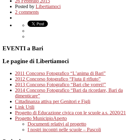
26 Febbraio 2015
Posted by
Libertiamoci
2 comments
EVENTI a Bari
Le pagine di Libertiamoci
2011 Concorso Fotografico “L’anima di Bari”
2012 Concorso fotografico “Fiuta il rifiuto”
2013 Concorso Fotografico “Bari che vorrei!”
2014 Concorso Fotografico “Bari da ricordare, Bari da
dimenticare”
Cittadinanza attiva per Genitori e Figli
Link Utili
Progetto di Educazione civica con le scuole a.s. 2020/21
Progetto MunicipioAperto
Documenti relativi al progetto
I nostri incontri nelle scuole – Pascoli