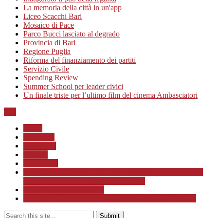
La memoria della città in un'app
Liceo Scacchi Bari
Mosaico di Pace
Parco Bucci lasciato al degrado
Provincia di Bari
Regione Puglia
Riforma del finanziamento dei partiti
Servizio Civile
Spending Review
Summer School per leader civici
Un finale triste per l’ultimo film del cinema Ambasciatori
Top
Home
Chi siamo
Redazione
Contatti
LINK Utili
ASSOCIAZIONE CULTURALE “Scuola di Formazione
alla Cittadinanza Attiva – Libertiamoci”
Progetto MunicipioAperto
Progetto di Educazione civica con le scuole a.s. 2020/21