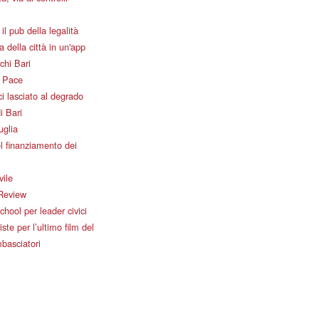
il pub della legalità
 della città in un'app
chi Bari
i Pace
i lasciato al degrado
i Bari
uglia
l finanziamento dei
vile
Review
ool per leader civici
iste per l’ultimo film del
basciatori