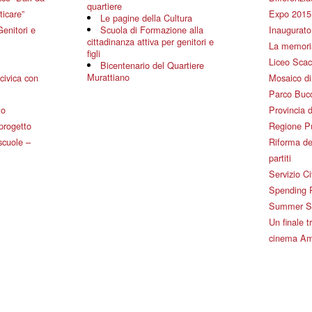
quartiere
ticare”
Expo 2015
Le pagine della Cultura
Genitori e
Scuola di Formazione alla
Inaugurato 
cittadinanza attiva per genitori e
La memoria
figli
Liceo Scac
Bicentenario del Quartiere
Murattiano
civica con
Mosaico d
Parco Bucc
to
Provincia d
 progetto
Regione P
 scuole –
Riforma de
partiti
Servizio Ci
Spending 
Summer Sch
Un finale tr
cinema Am