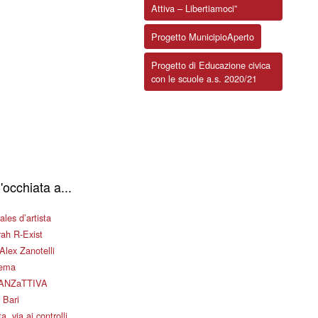
Attiva – Libertiamoci”
Progetto MunicipioAperto
Progetto di Educazione civica
con le scuole a.s. 2020/21
'occhiata a...
les d’artista
ah R-Exist
Alex Zanotelli
nema
ANZaTTIVA
 Bari
a, via ai controlli