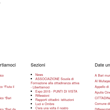
…
ertiamoci
Sezioni
Date un
News
ico
A Bari mura
ASSOCIAZIONE Scuola di
Al Mufaqar
Formazione alla cittadinanza attiva
o “Fiuta il
Appello di 
- Libertiamoci
Expo 2015 - PUNTI DI VISTA
Apulia Ci
Riflessioni
co “Bari
CITTADIN
Rapporti cittadini- istituzioni
Comune di
Luci e Ombre
C'era una volta il nostro
co “Bari da
Differenziat