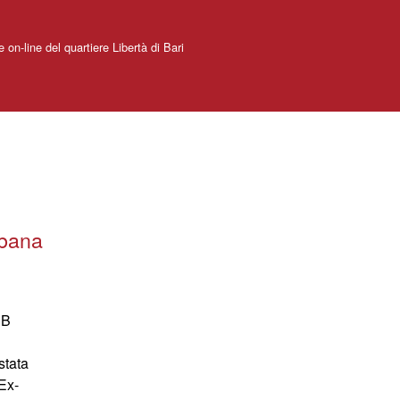
e on-line del quartiere Libertà di Bari
rbana
EB
stata
Ex-