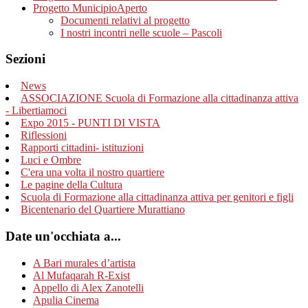
Progetto MunicipioAperto
Documenti relativi al progetto
I nostri incontri nelle scuole – Pascoli
Sezioni
News
ASSOCIAZIONE Scuola di Formazione alla cittadinanza attiva
- Libertiamoci
Expo 2015 - PUNTI DI VISTA
Riflessioni
Rapporti cittadini- istituzioni
Luci e Ombre
C'era una volta il nostro quartiere
Le pagine della Cultura
Scuola di Formazione alla cittadinanza attiva per genitori e figli
Bicentenario del Quartiere Murattiano
Date un'occhiata a...
A Bari murales d’artista
Al Mufaqarah R-Exist
Appello di Alex Zanotelli
Apulia Cinema