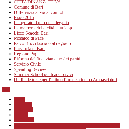
CITTADINANZaTTIVA
Comune di Bari
Differenziata, via ai controlli
Expo 2015
Inaugurato il pub della legalità
La memoria della città in un'app
Liceo Scacchi Bari
Mosaico di Pace
Parco Bucci lasciato al degrado
Provincia di Bari
Regione Puglia
Riforma del finanziamento dei partiti
Servizio Civile
Spending Review
Summer School per leader civici
Un finale triste per l’ultimo film del cinema Ambasciatori
Top
Home
Chi siamo
Redazione
Contatti
LINK Utili
ASSOCIAZIONE CULTURALE “Scuola di Formazione