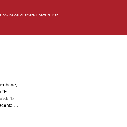
e on-line del quartiere Libertà di Bari
a
acobone,
o “E.
eistoria
vecento …