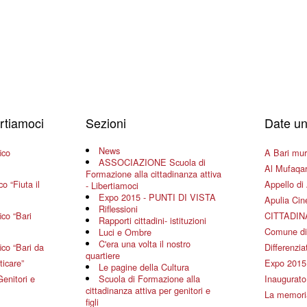
ertiamoci
Sezioni
Date un
News
ico
A Bari mura
ASSOCIAZIONE Scuola di
Al Mufaqar
Formazione alla cittadinanza attiva
o “Fiuta il
Appello di 
- Libertiamoci
Expo 2015 - PUNTI DI VISTA
Apulia Ci
Riflessioni
co “Bari
CITTADIN
Rapporti cittadini- istituzioni
Comune di
Luci e Ombre
C'era una volta il nostro
co “Bari da
Differenziat
quartiere
ticare”
Expo 2015
Le pagine della Cultura
Genitori e
Scuola di Formazione alla
Inaugurato 
cittadinanza attiva per genitori e
La memoria
figli