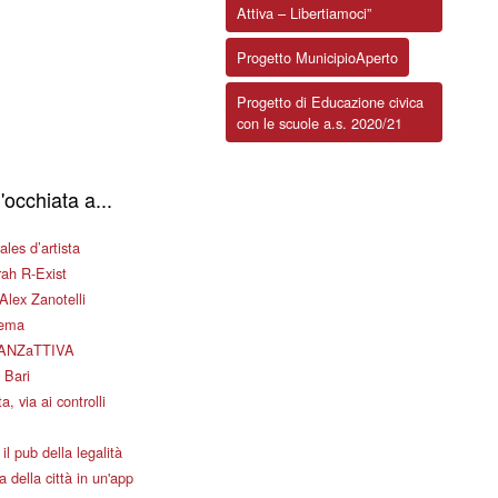
Attiva – Libertiamoci”
Progetto MunicipioAperto
Progetto di Educazione civica
con le scuole a.s. 2020/21
'occhiata a...
les d’artista
ah R-Exist
Alex Zanotelli
nema
ANZaTTIVA
 Bari
a, via ai controlli
il pub della legalità
 della città in un'app